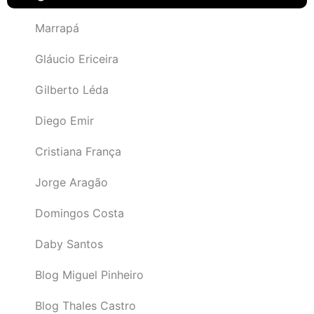
Marrapá
Gláucio Ericeira
Gilberto Léda
Diego Emir
Cristiana França
Jorge Aragão
Domingos Costa
Daby Santos
Blog Miguel Pinheiro
Blog Thales Castro