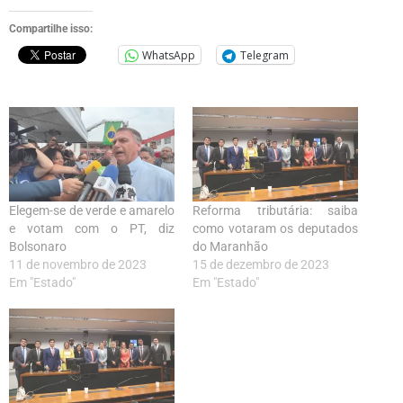
Compartilhe isso:
WhatsApp
Telegram
Elegem-se de verde e amarelo
Reforma tributária: saiba
e votam com o PT, diz
como votaram os deputados
Bolsonaro
do Maranhão
11 de novembro de 2023
15 de dezembro de 2023
Em "Estado"
Em "Estado"