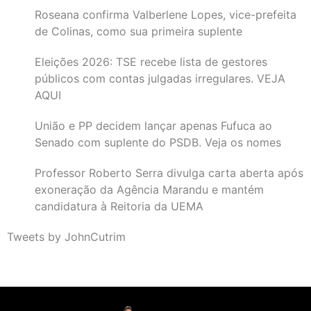
Roseana confirma Valberlene Lopes, vice-prefeita
de Colinas, como sua primeira suplente
Eleições 2026: TSE recebe lista de gestores
públicos com contas julgadas irregulares. VEJA
AQUI
União e PP decidem lançar apenas Fufuca ao
Senado com suplente do PSDB. Veja os nomes
Professor Roberto Serra divulga carta aberta após
exoneração da Agência Marandu e mantém
candidatura à Reitoria da UEMA
Tweets by JohnCutrim