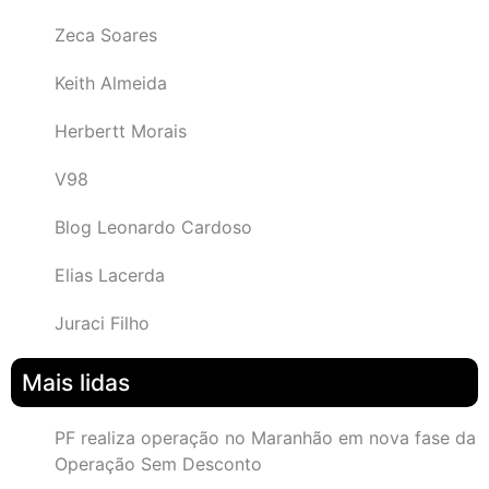
Zeca Soares
Keith Almeida
Herbertt Morais
V98
Blog Leonardo Cardoso
Elias Lacerda
Juraci Filho
Mais lidas
PF realiza operação no Maranhão em nova fase da
Operação Sem Desconto