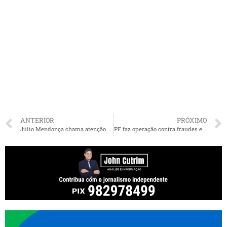
ANTERIOR
PRÓXIMO
Júlio Mendonça chama atenção para impacto socioambiental de expansão anunciada pela Alumar
PF faz operação contra fraudes em licitações nas verbas do Fundeb no Maranhão