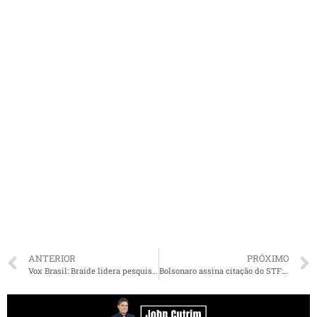
ANTERIOR
PRÓXIMO
Vox Brasil: Braide lidera pesquisa para o governo com 31%, seguido de Lahesio e Camarão
Bolsonaro assina citação do STF: “Oficial botou o pé na porta da UTI”