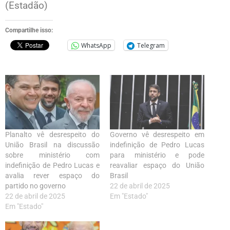
(Estadão)
Compartilhe isso:
WhatsApp
Telegram
Planalto vê desrespeito do
Governo vê desrespeito em
União Brasil na discussão
indefinição de Pedro Lucas
sobre ministério com
para ministério e pode
indefinição de Pedro Lucas e
reavaliar espaço do União
avalia rever espaço do
Brasil
partido no governo
22 de abril de 2025
22 de abril de 2025
Em "Estado"
Em "Estado"