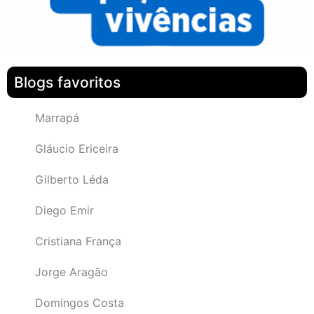
Blogs favoritos
Marrapá
Gláucio Ericeira
Gilberto Léda
Diego Emir
Cristiana França
Jorge Aragão
Domingos Costa