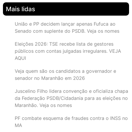
Mais lidas
União e PP decidem lançar apenas Fufuca ao
Senado com suplente do PSDB. Veja os nomes
Eleições 2026: TSE recebe lista de gestores
públicos com contas julgadas irregulares. VEJA
AQUI
Veja quem são os candidatos a governador e
senador no Maranhão em 2026
Juscelino Filho lidera convenção e oficializa chapa
da Federação PSDB/Cidadania para as eleições no
Maranhão. Veja os nomes
PF combate esquema de fraudes contra o INSS no
MA