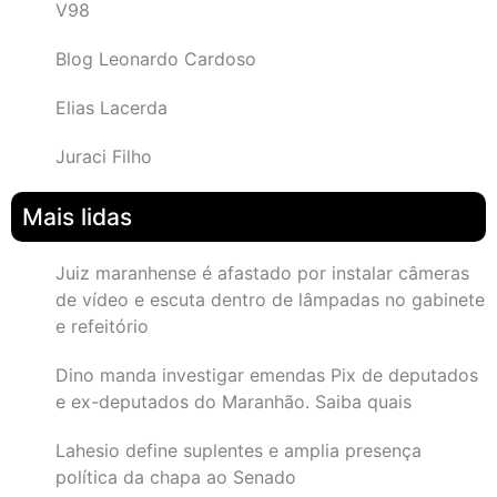
V98
Blog Leonardo Cardoso
Elias Lacerda
Juraci Filho
Mais lidas
Juiz maranhense é afastado por instalar câmeras
de vídeo e escuta dentro de lâmpadas no gabinete
e refeitório
Dino manda investigar emendas Pix de deputados
e ex-deputados do Maranhão. Saiba quais
Lahesio define suplentes e amplia presença
política da chapa ao Senado