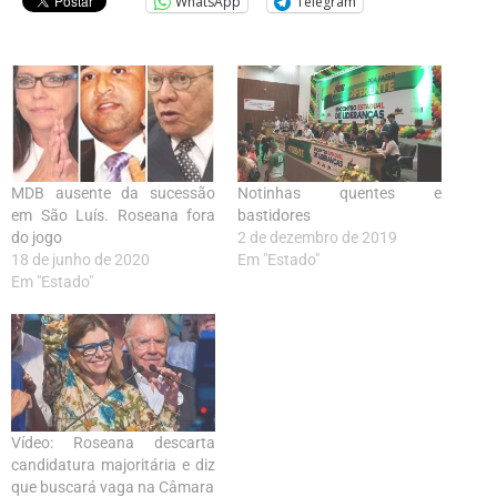
WhatsApp
Telegram
MDB ausente da sucessão
Notinhas quentes e
em São Luís. Roseana fora
bastidores
do jogo
2 de dezembro de 2019
18 de junho de 2020
Em "Estado"
Em "Estado"
Vídeo: Roseana descarta
candidatura majoritária e diz
que buscará vaga na Câmara