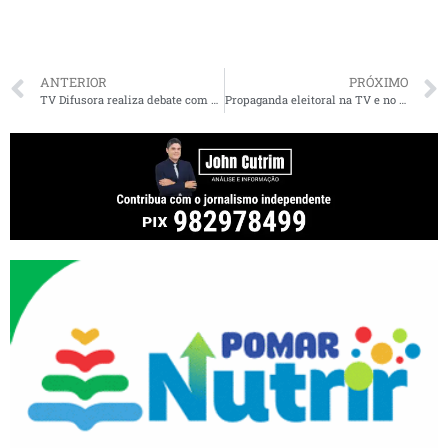
ANTERIOR
PRÓXIMO
TV Difusora realiza debate com candidatos ao Senado nesta quinta-feira
Propaganda eleitoral na TV e no rádio começa na sexta-feira