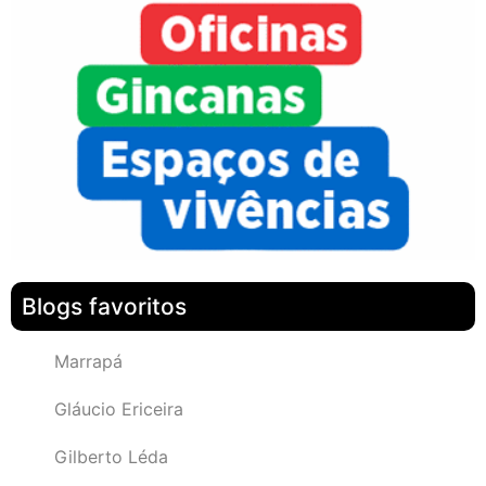
Blogs favoritos
Marrapá
Gláucio Ericeira
Gilberto Léda