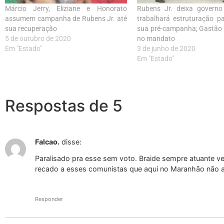
Márcio Jerry, Eliziane e Honorato
Rubens Jr. deixa governo
assumem campanha de Rubens Jr. até
trabalhará estruturação pa
sua recuperação
sua pré-campanha; Gastão
5 de outubro de 2020
no mandato
Em "Estado"
3 de junho de 2020
Em "Estado"
Respostas de 5
Falcao.
disse:
Paralisado pra esse sem voto. Braide sempre atuante
recado a esses comunistas que aqui no Maranhão não a
Responder