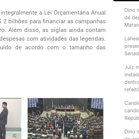
Dino 
 integralmente a Lei Orçamentária Anual
de de
R$ 2 bilhões para financiar as campanhas
Maran
ro. Além disso, as siglas ainda contam
 despesas com atividades das legendas.
Lahesi
prese
ibuído de acordo com o tamanho das
Sena
Juiz 
instal
dentr
refeit
Candi
candi
Repúb
Dino m
de cr