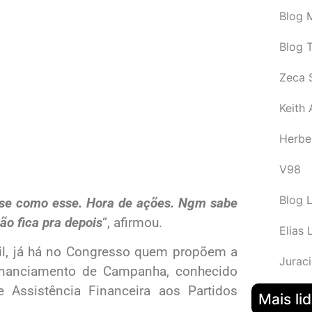
Blog M
Blog 
Zeca 
Keith
Herbe
V98
Blog 
ise como esse. Hora de ações. Ngm sabe
ão fica pra depois
“, afirmou.
Elias 
il, já há no Congresso quem propõem a
Juraci
Financiamento de Campanha, conhecido
 Assistência Financeira aos Partidos
Mais li