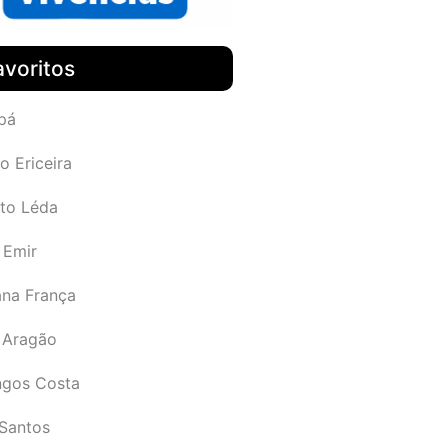
avoritos
pá
o Ericeira
rto Léda
 Emir
ana França
 Aragão
gos Costa
Santos