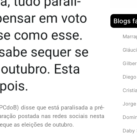
Blogs f
Marra
Gláuci
Gilbe
Diego
Cristi
Jorge
(PCdoB) disse que está paralisada a pré-
ração postada nas redes sociais nesta
Domin
xeque as eleições de outubro.
Daby 