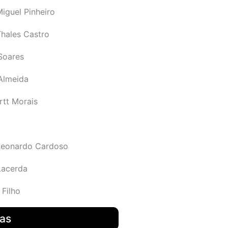
iguel Pinheiro
Thales Castro
Soares
 Almeida
rtt Morais
Leonardo Cardoso
Lacerda
 Filho
das