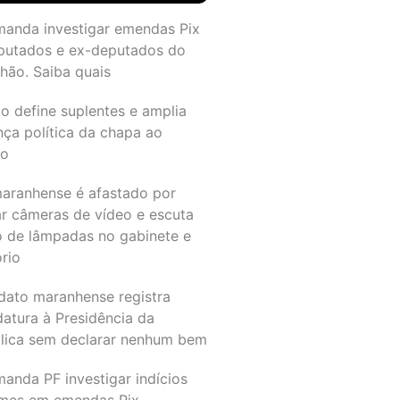
manda investigar emendas Pix
putados e ex-deputados do
hão. Saiba quais
o define suplentes e amplia
nça política da chapa ao
do
maranhense é afastado por
ar câmeras de vídeo e escuta
o de lâmpadas no gabinete e
ório
dato maranhense registra
datura à Presidência da
lica sem declarar nenhum bem
anda PF investigar indícios
imes em emendas Pix