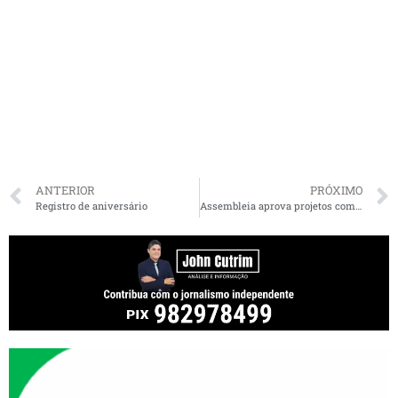
ANTERIOR
PRÓXIMO
Registro de aniversário
Assembleia aprova projetos com novos procedimentos de combate à Covid-19 no Maranhão