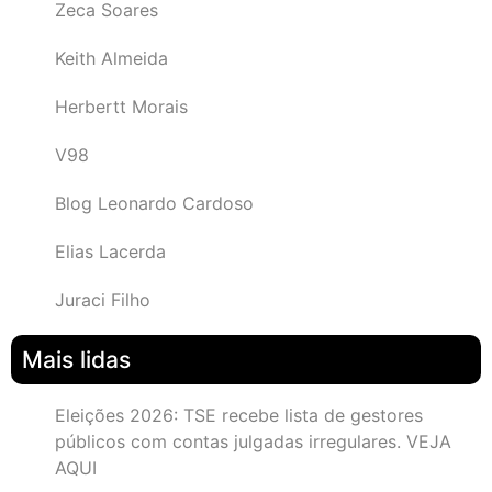
Zeca Soares
Keith Almeida
Herbertt Morais
V98
Blog Leonardo Cardoso
Elias Lacerda
Juraci Filho
Mais lidas
Eleições 2026: TSE recebe lista de gestores
públicos com contas julgadas irregulares. VEJA
AQUI