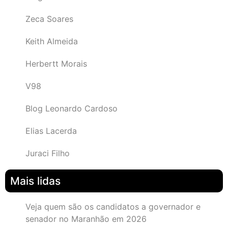
Zeca Soares
Keith Almeida
Herbertt Morais
V98
Blog Leonardo Cardoso
Elias Lacerda
Juraci Filho
Mais lidas
Veja quem são os candidatos a governador e
senador no Maranhão em 2026