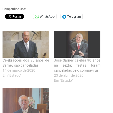
Compartilhe isso:
WhatsApp
Telegram
Celebrações dos 90 anos de
José Sarney celebra 90 anos
Sarney são canceladas
na sexta; festas foram
14 de março de 2020
canceladas pelo coronavírus
Em "Estado"
23 de abril de 2020
Em "Estado"