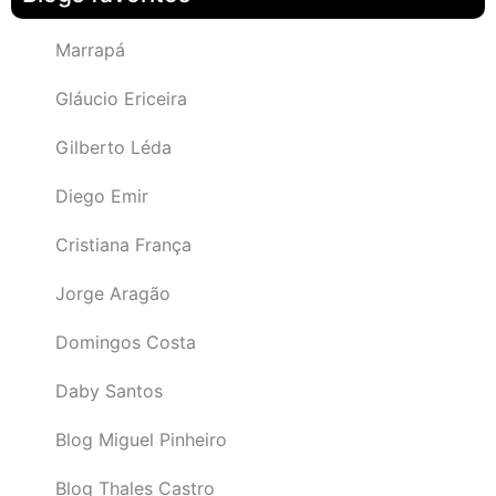
Marrapá
Gláucio Ericeira
Gilberto Léda
Diego Emir
Cristiana França
Jorge Aragão
Domingos Costa
Daby Santos
Blog Miguel Pinheiro
Blog Thales Castro