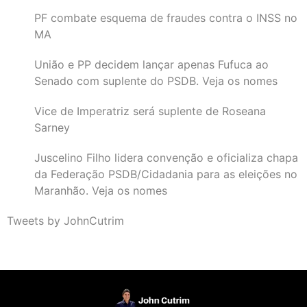
PF combate esquema de fraudes contra o INSS no
MA
União e PP decidem lançar apenas Fufuca ao
Senado com suplente do PSDB. Veja os nomes
Vice de Imperatriz será suplente de Roseana
Sarney
Juscelino Filho lidera convenção e oficializa chapa
da Federação PSDB/Cidadania para as eleições no
Maranhão. Veja os nomes
Tweets by JohnCutrim