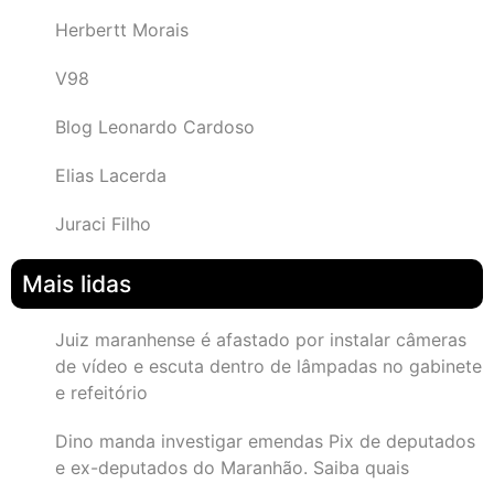
Herbertt Morais
V98
Blog Leonardo Cardoso
Elias Lacerda
Juraci Filho
Mais lidas
Juiz maranhense é afastado por instalar câmeras
de vídeo e escuta dentro de lâmpadas no gabinete
e refeitório
Dino manda investigar emendas Pix de deputados
e ex-deputados do Maranhão. Saiba quais