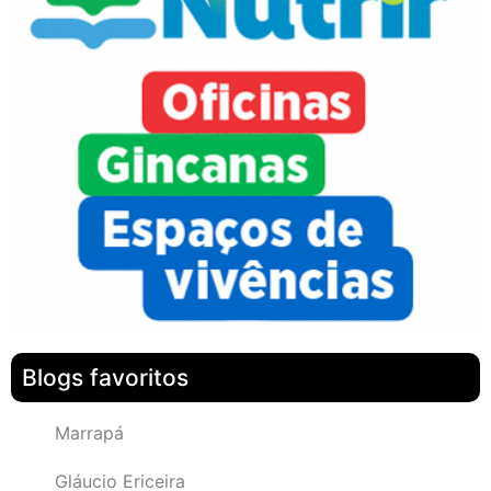
Blogs favoritos
Marrapá
Gláucio Ericeira