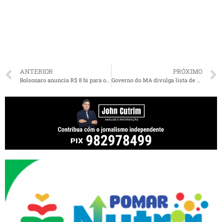
ANTERIOR
PRÓXIMO
Bolsonaro anuncia R$ 8 bi para o Nordeste e suspensão da dívida dos estados
Governo do MA divulga lista de aprovados para trabalharem no combate ao Covid-19