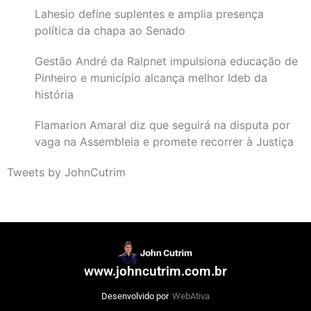
Lahesio define suplentes e amplia presença
política da chapa ao Senado
Gestão André da Ralpnet impulsiona educação de
Pinheiro e município alcança melhor Ideb da
história
Flamarion Amaral diz que seguirá na disputa por
vaga na Assembleia e promete recorrer à Justiça
Tweets by JohnCutrim
www.johncutrim.com.br
Desenvolvido por
WebAtiva