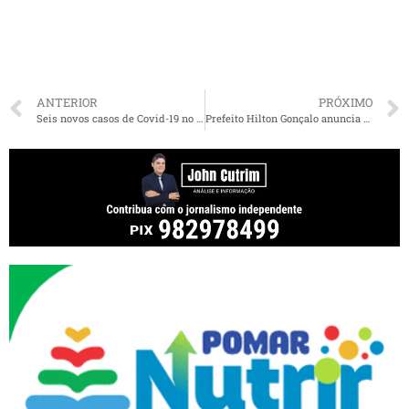
ANTERIOR
PRÓXIMO
Seis novos casos de Covid-19 no Maranhão
Prefeito Hilton Gonçalo anuncia aquisição de testes para diagnósticos do coronavírus