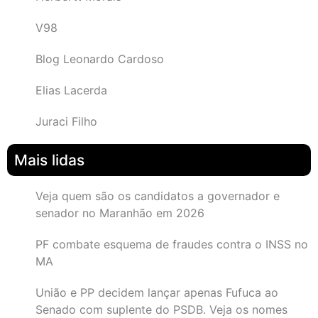
V98
Blog Leonardo Cardoso
Elias Lacerda
Juraci Filho
Mais lidas
Veja quem são os candidatos a governador e
senador no Maranhão em 2026
PF combate esquema de fraudes contra o INSS no
MA
União e PP decidem lançar apenas Fufuca ao
Senado com suplente do PSDB. Veja os nomes