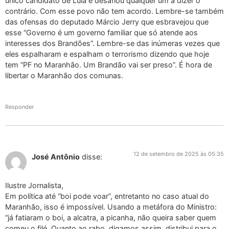
único candidato de Lula e desafiou qualquer um a dizer o
contrário. Com esse povo não tem acordo. Lembre-se também
das ofensas do deputado Márcio Jerry que esbravejou que
esse “Governo é um governo familiar que só atende aos
interesses dos Brandões”. Lembre-se das inúmeras vezes que
eles espalharam e espalham o terrorismo dizendo que hoje
tem “PF no Maranhão. Um Brandão vai ser preso”. É hora de
libertar o Maranhão dos comunas.
Responder
12 de setembro de 2025 às 05:35
José Antônio
disse:
Ilustre Jornalista,
Em política até “boi pode voar”, entretanto no caso atual do
Maranhão, isso é impossível. Usando a metáfora do Ministro:
“já fatiaram o boi, a alcatra, a picanha, não queira saber quem
comeu o filé. Quanto ao rabo, digamos assim, distribui para o