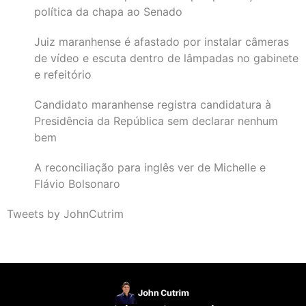
política da chapa ao Senado
Juiz maranhense é afastado por instalar câmeras
de vídeo e escuta dentro de lâmpadas no gabinete
e refeitório
Candidato maranhense registra candidatura à
Presidência da República sem declarar nenhum
bem
A reconciliação para inglês ver de Michelle e
Flávio Bolsonaro
Tweets by JohnCutrim