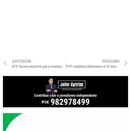
ANTERIOR
PRÓXIMO
STF forma maioria para condenar Bolsonaro por golpe de Estado e outros 4 crimes
STF condena Bolsonaro a 27 anos e 3 meses de prisão por trama golpista, decisão inédita na história do país