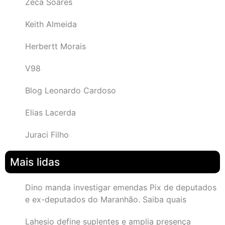
Zeca Soares
Keith Almeida
Herbertt Morais
V98
Blog Leonardo Cardoso
Elias Lacerda
Juraci Filho
Mais lidas
Dino manda investigar emendas Pix de deputados
e ex-deputados do Maranhão. Saiba quais
Lahesio define suplentes e amplia presença