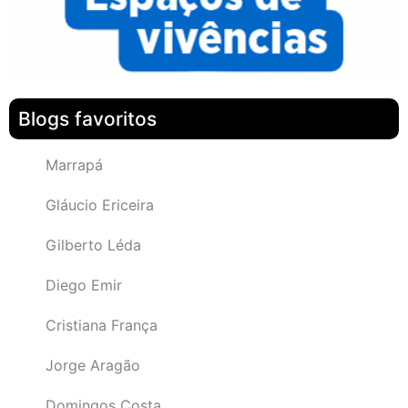
Blogs favoritos
Marrapá
Gláucio Ericeira
Gilberto Léda
Diego Emir
Cristiana França
Jorge Aragão
Domingos Costa