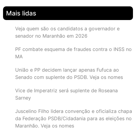
Mais lidas
Veja quem são os candidatos a governador e
senador no Maranhão em 2026
PF combate esquema de fraudes contra o INSS no
MA
União e PP decidem lançar apenas Fufuca ao
Senado com suplente do PSDB. Veja os nomes
Vice de Imperatriz será suplente de Roseana
Sarney
Juscelino Filho lidera convenção e oficializa chapa
da Federação PSDB/Cidadania para as eleições no
Maranhão. Veja os nomes