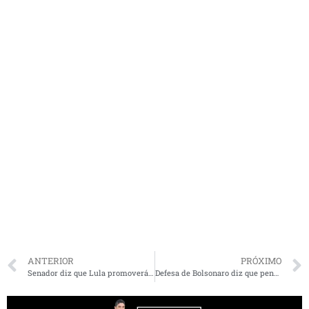
ANTERIOR
PRÓXIMO
Senador diz que Lula promoverá encontro entre brandonistas e dinistas para buscar união
Defesa de Bolsonaro diz que pena é desproporcional e que vai recorrer