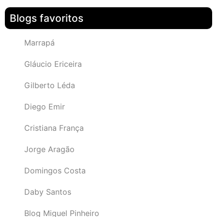
Blogs favoritos
Marrapá
Gláucio Ericeira
Gilberto Léda
Diego Emir
Cristiana França
Jorge Aragão
Domingos Costa
Daby Santos
Blog Miguel Pinheiro