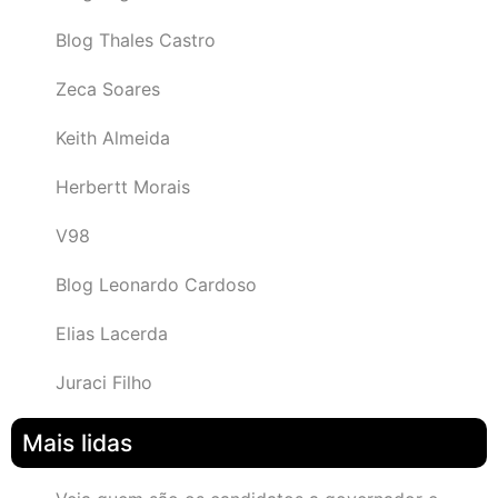
Blog Thales Castro
Zeca Soares
Keith Almeida
Herbertt Morais
V98
Blog Leonardo Cardoso
Elias Lacerda
Juraci Filho
Mais lidas