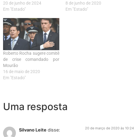
20 de junho de 2024
8 de junho de 2020
Em "Estado"
Em "Estado"
Roberto Rocha sugere comitê
de crise comandado por
Mourão
16 de maio de 2020
Em "Estado"
Uma resposta
20 de março de 2020 às 10:24
Silvano Leite
disse: