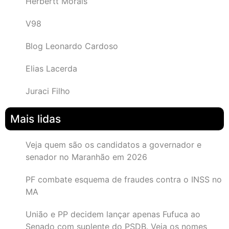
Herbertt Morais
V98
Blog Leonardo Cardoso
Elias Lacerda
Juraci Filho
Mais lidas
Veja quem são os candidatos a governador e
senador no Maranhão em 2026
PF combate esquema de fraudes contra o INSS no
MA
União e PP decidem lançar apenas Fufuca ao
Senado com suplente do PSDB. Veja os nomes