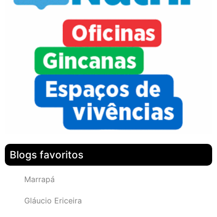
Blogs favoritos
Marrapá
Gláucio Ericeira