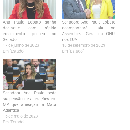
Ana Paula Lobato ganha
Senadora Ana Paula Lobato
destaque com rápido
acompanhará Lula na
crescimento político no
Assembleia Geral da ONU,
Senado
nos EUA
17 de junho de 2023
16 de setembro de 2023
Em "Estado"
Em "Estado"
Senadora Ana Paula pede
suspensão de alterações em
MP que ameaçam a Mata
Atlântica
16 de maio de 2023
Em "Estado"