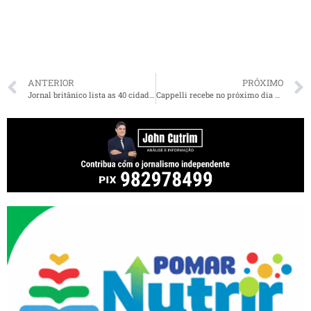
ANTERIOR
PRÓXIMO
Jornal britânico lista as 40 cidades com mais homicídios no mundo; cidades do Maranhão não figuram
Cappelli recebe no próximo dia 21 Título de Cidadão Maranhense