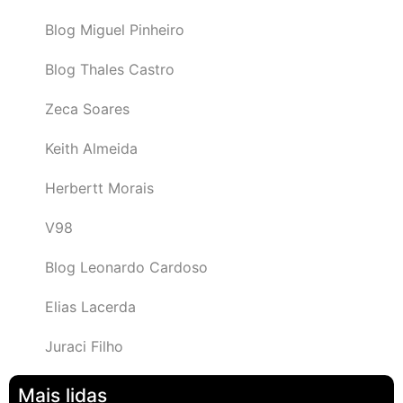
Blog Miguel Pinheiro
Blog Thales Castro
Zeca Soares
Keith Almeida
Herbertt Morais
V98
Blog Leonardo Cardoso
Elias Lacerda
Juraci Filho
Mais lidas