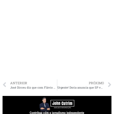
ANTERIOR
PRÓXIMO
José Dirceu diz que com Flávio Dino chapa seria imbatível em 2022
Urgente! Doria anuncia que SP vai produzir vacina contra coronavírus