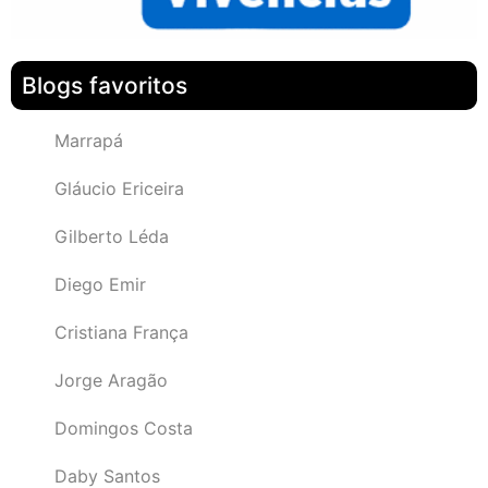
Blogs favoritos
Marrapá
Gláucio Ericeira
Gilberto Léda
Diego Emir
Cristiana França
Jorge Aragão
Domingos Costa
Daby Santos