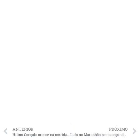
ANTERIOR
PRÓXIMO
Hilton Gonçalo cresce na corrida ao Senado com apoio de Braide, aponta levantamento
Lula no Maranhão nesta segunda com brandonistas e dinistas no palanque