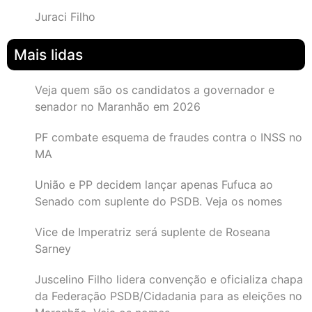
Juraci Filho
Mais lidas
Veja quem são os candidatos a governador e
senador no Maranhão em 2026
PF combate esquema de fraudes contra o INSS no
MA
União e PP decidem lançar apenas Fufuca ao
Senado com suplente do PSDB. Veja os nomes
Vice de Imperatriz será suplente de Roseana
Sarney
Juscelino Filho lidera convenção e oficializa chapa
da Federação PSDB/Cidadania para as eleições no