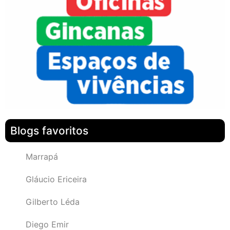
Blogs favoritos
Marrapá
Gláucio Ericeira
Gilberto Léda
Diego Emir