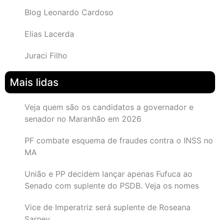
Blog Leonardo Cardoso
Elias Lacerda
Juraci Filho
Mais lidas
Veja quem são os candidatos a governador e
senador no Maranhão em 2026
PF combate esquema de fraudes contra o INSS no
MA
União e PP decidem lançar apenas Fufuca ao
Senado com suplente do PSDB. Veja os nomes
Vice de Imperatriz será suplente de Roseana
Sarney