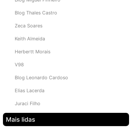
Blog Thales Castro
Zeca Soares
Keith Almeida
Herbertt Morais
V98
Blog Leonardo Cardoso
Elias Lacerda
Juraci Filho
Mais lidas