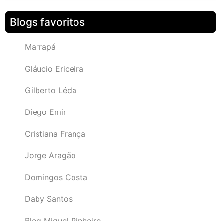
Blogs favoritos
Marrapá
Gláucio Ericeira
Gilberto Léda
Diego Emir
Cristiana França
Jorge Aragão
Domingos Costa
Daby Santos
Blog Miguel Pinheiro