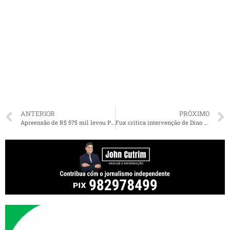
ANTERIOR
PRÓXIMO
Apreensão de R$ 575 mil levou PF a casal de políticos do Maranhão
Fux critica intervenção de Dino no voto de Moraes durante julgamento no STF: ‘Não foi o que combinamos’