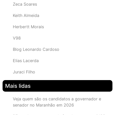
Zeca Soares
Keith Almeida
Herbertt Morais
V98
Blog Leonardo Cardoso
Elias Lacerda
Juraci Filho
Mais lidas
Veja quem são os candidatos a governador e
senador no Maranhão em 2026