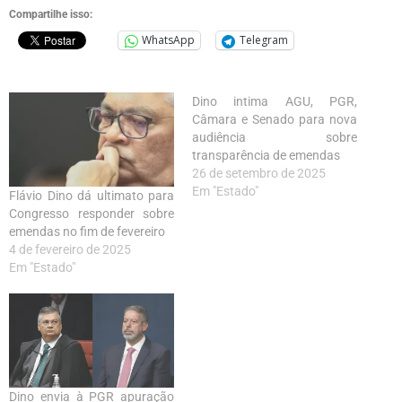
Compartilhe isso:
WhatsApp
Telegram
Dino intima AGU, PGR,
Câmara e Senado para nova
audiência sobre
transparência de emendas
26 de setembro de 2025
Em "Estado"
Flávio Dino dá ultimato para
Congresso responder sobre
emendas no fim de fevereiro
4 de fevereiro de 2025
Em "Estado"
Dino envia à PGR apuração