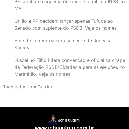
PF combate esquema de fraudes contra o INSS no
MA
União e PP decidem lançar apenas Fufuca ao
Senado com suplente do PSDB. Veja os nomes
Vice de Imperatriz será suplente de Roseana
Sarney
Juscelino Filho lidera convenção e oficializa chapa
da Federação PSDB/Cidadania para as eleições no
Maranhão. Veja os nomes
Tweets by JohnCutrim
www.johncutrim.com.br