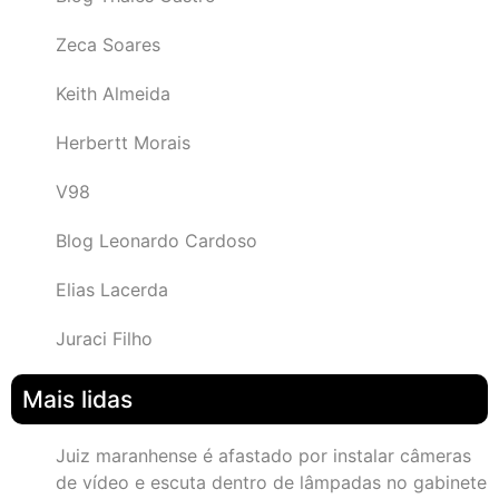
Zeca Soares
Keith Almeida
Herbertt Morais
V98
Blog Leonardo Cardoso
Elias Lacerda
Juraci Filho
Mais lidas
Juiz maranhense é afastado por instalar câmeras
de vídeo e escuta dentro de lâmpadas no gabinete