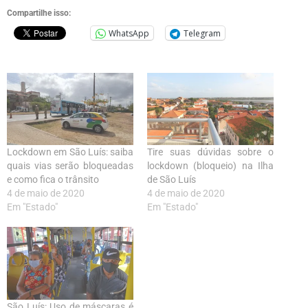
Compartilhe isso:
WhatsApp
Telegram
Lockdown em São Luís: saiba
Tire suas dúvidas sobre o
quais vias serão bloqueadas
lockdown (bloqueio) na Ilha
e como fica o trânsito
de São Luís
4 de maio de 2020
4 de maio de 2020
Em "Estado"
Em "Estado"
São Luís: Uso de máscaras é