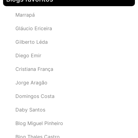
Marrapá
Gláucio Ericeira
Gilberto Léda
Diego Emir
Cristiana França
Jorge Aragão
Domingos Costa
Daby Santos
Blog Miguel Pinheiro
Blog Thales Castro