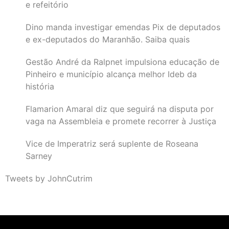
e refeitório
Dino manda investigar emendas Pix de deputados
e ex-deputados do Maranhão. Saiba quais
Gestão André da Ralpnet impulsiona educação de
Pinheiro e município alcança melhor Ideb da
história
Flamarion Amaral diz que seguirá na disputa por
vaga na Assembleia e promete recorrer à Justiça
Vice de Imperatriz será suplente de Roseana
Sarney
Tweets by JohnCutrim