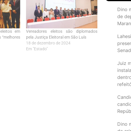
Dino 
de de
Maran
 eleitos em
Vereadores eleitos são diplomados
Lahesi
s “melhores
pela Justiça Eleitoral em São Luís
prese
18 de dezembro de 2024
Em "Estado"
Sena
Juiz 
instal
dentr
refeit
Candi
candi
Repúb
Dino m
de cr