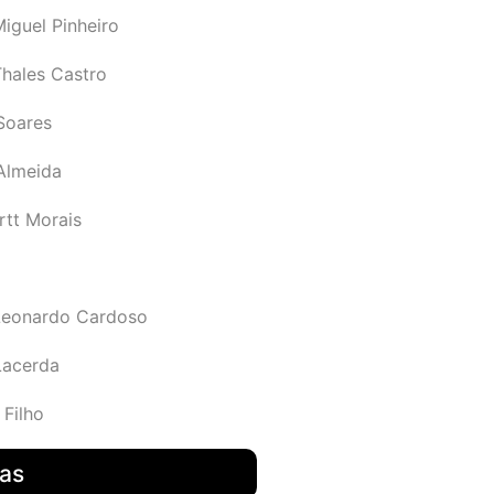
iguel Pinheiro
Thales Castro
Soares
 Almeida
rtt Morais
Leonardo Cardoso
Lacerda
 Filho
das