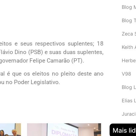
Blog M
Blog 
Zeca 
itos e seus respectivos suplentes; 18
Keith
Flávio Dino (PSB) e suas duas suplentes,
governador Felipe Camarão (PT).
Herbe
al é que os eleitos no pleito deste ano
V98
u no Poder Legislativo.
Blog 
Elias 
Juraci
Mais li