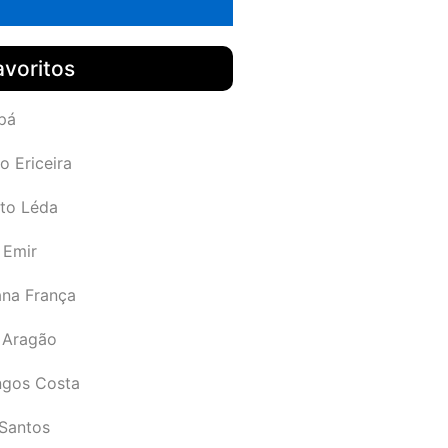
avoritos
pá
o Ericeira
rto Léda
 Emir
ana França
 Aragão
gos Costa
Santos