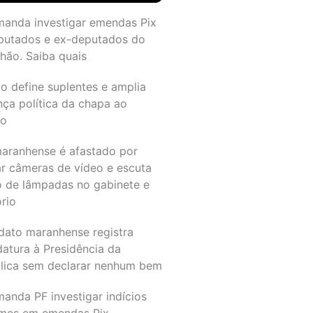
manda investigar emendas Pix
putados e ex-deputados do
hão. Saiba quais
o define suplentes e amplia
nça política da chapa ao
do
maranhense é afastado por
ar câmeras de vídeo e escuta
o de lâmpadas no gabinete e
ório
dato maranhense registra
datura à Presidência da
lica sem declarar nenhum bem
anda PF investigar indícios
imes em emendas Pix