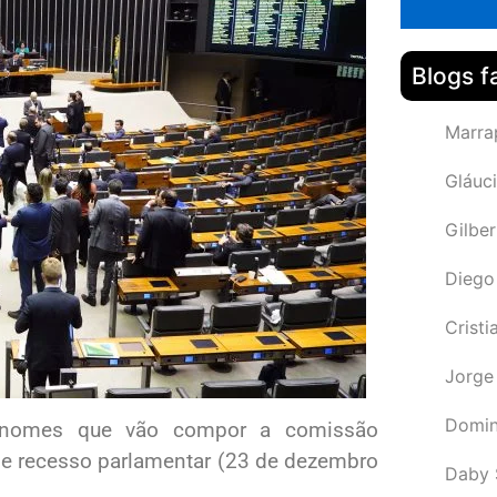
Blogs f
Marra
Gláuci
Gilbe
Diego
Cristi
Jorge
Domin
 nomes que vão compor a comissão
de recesso parlamentar (23 de dezembro
Daby 