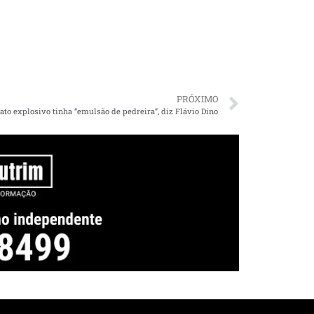
PRÓXIMO
fato explosivo tinha “emulsão de pedreira”, diz Flávio Dino