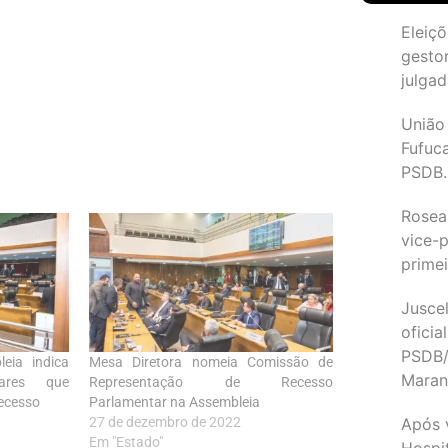
Eleiçõ
gesto
julgad
União
Fufuc
PSDB.
Rosea
vice-p
primei
Juscel
oficia
PSDB/
eia indica
Mesa Diretora nomeia Comissão de
Maran
ares que
Representação de Recesso
ecesso
Parlamentar na Assembleia
Após 
27 de dezembro de 2022
Em "Estado"
Hospit