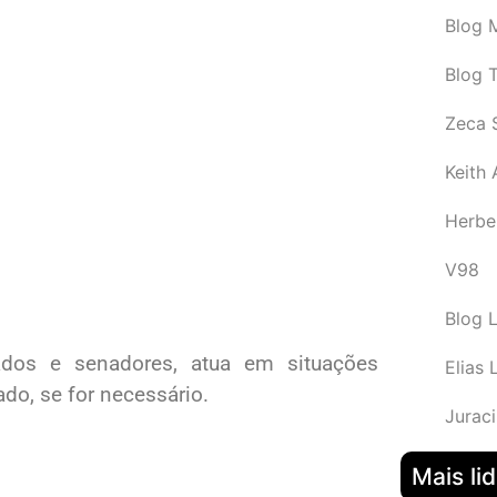
Blog M
Blog 
Zeca 
Keith
Herbe
V98
Blog 
ados e senadores, atua em situações
Elias 
do, se for necessário.
Juraci
Mais li