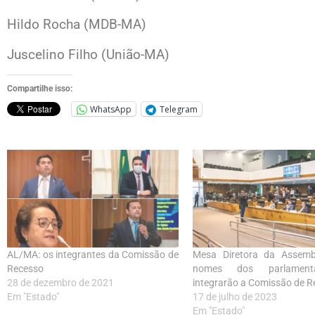
Hildo Rocha (MDB-MA)
Juscelino Filho (União-MA)
Compartilhe isso:
WhatsApp
Telegram
AL/MA: os integrantes da Comissão de
Mesa Diretora da Assembl
Recesso
nomes dos parlament
28 de dezembro de 2021
integrarão a Comissão de R
Em "Estado"
17 de julho de 2023
Em "Estado"