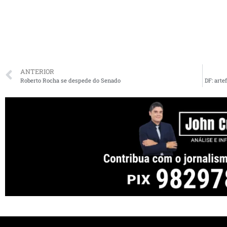
ANTERIOR
Roberto Rocha se despede do Senado
DF: arte