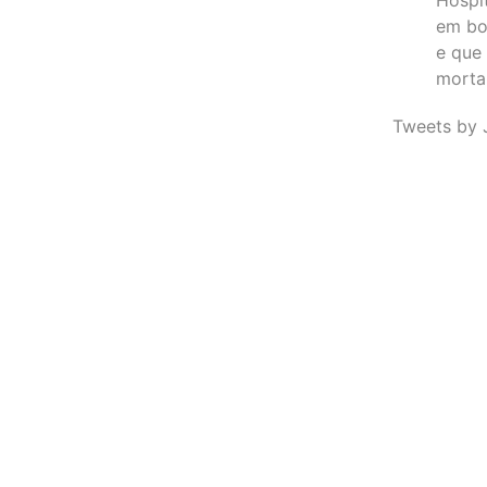
em bo
e que
morta
Tweets by 