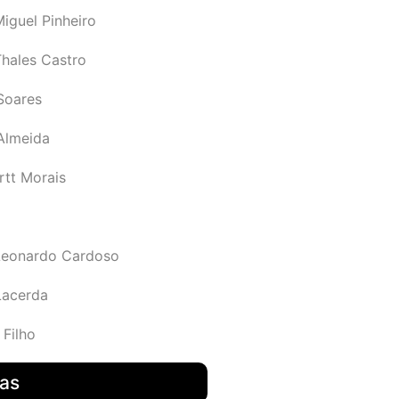
iguel Pinheiro
Thales Castro
Soares
 Almeida
rtt Morais
Leonardo Cardoso
Lacerda
 Filho
das