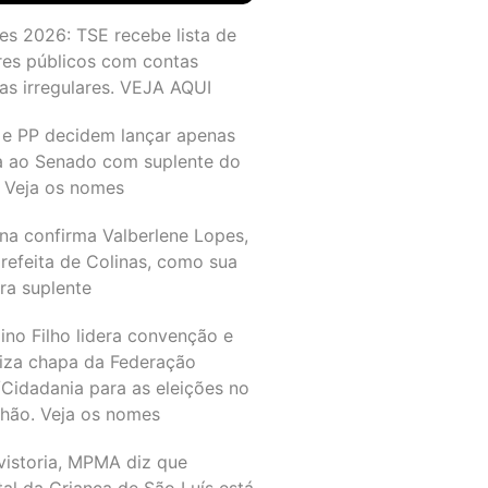
es 2026: TSE recebe lista de
res públicos com contas
as irregulares. VEJA AQUI
 e PP decidem lançar apenas
a ao Senado com suplente do
 Veja os nomes
na confirma Valberlene Lopes,
refeita de Colinas, como sua
ra suplente
ino Filho lidera convenção e
liza chapa da Federação
Cidadania para as eleições no
hão. Veja os nomes
vistoria, MPMA diz que
al da Criança de São Luís está