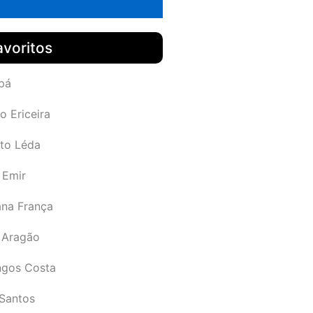
avoritos
pá
o Ericeira
rto Léda
 Emir
ana França
 Aragão
gos Costa
Santos