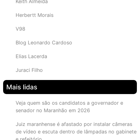
Keith Almeida
Herbertt Morais
V98
Blog Leonardo Cardoso
Elias Lacerda
Juraci Filho
Mais lidas
Veja quem são os candidatos a governador e
senador no Maranhão em 2026
Juiz maranhense é afastado por instalar câmeras
de vídeo e escuta dentro de lâmpadas no gabinete
e refeitório