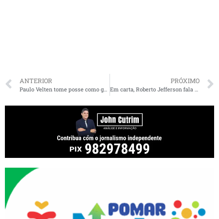
ANTERIOR
PRÓXIMO
Paulo Velten tome posse como governador interino do Maranhão nesta quarta-feira
Em carta, Roberto Jefferson fala em ‘não perdoar traidores’ e sugere rompimento com Bolsonaro