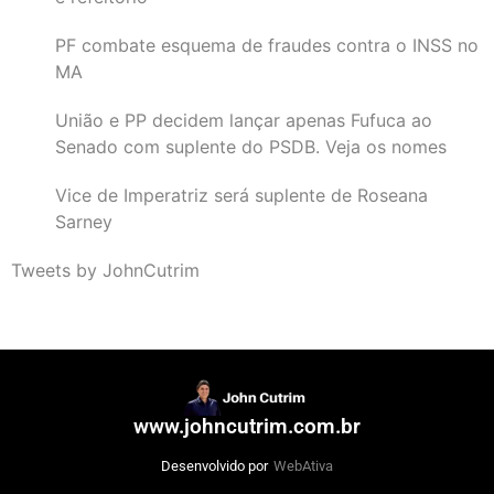
PF combate esquema de fraudes contra o INSS no
MA
União e PP decidem lançar apenas Fufuca ao
Senado com suplente do PSDB. Veja os nomes
Vice de Imperatriz será suplente de Roseana
Sarney
Tweets by JohnCutrim
www.johncutrim.com.br
Desenvolvido por
WebAtiva