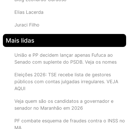
Elias Lacerda
Juraci Filho
Mais lidas
União e PP decidem lançar apenas Fufuca ao
Senado com suplente do PSDB. Veja os nomes
Eleições 2026: TSE recebe lista de gestores
públicos com contas julgadas irregulares. VEJA
AQUI
Veja quem são os candidatos a governador e
senador no Maranhão em 2026
PF combate esquema de fraudes contra o INSS no
MA