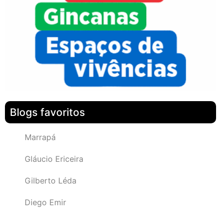
Blogs favoritos
Marrapá
Gláucio Ericeira
Gilberto Léda
Diego Emir