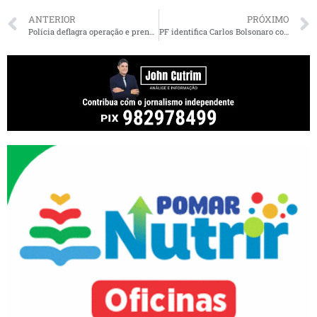
ANTERIOR
PRÓXIMO
Polícia deflagra operação e prende 4 servidores do Detran-MA e um despachante
PF identifica Carlos Bolsonaro como articulador em esquema criminoso de fake news