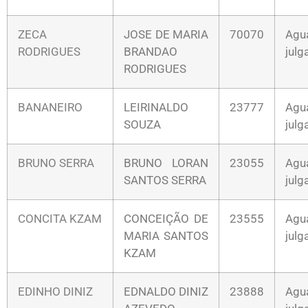
ZECA
JOSE DE MARIA
70070
Agu
RODRIGUES
BRANDAO
jul
RODRIGUES
BANANEIRO
LEIRINALDO
23777
Agu
SOUZA
jul
BRUNO SERRA
BRUNO LORAN
23055
Agu
SANTOS SERRA
jul
CONCITA KZAM
CONCEIÇÃO DE
23555
Agu
MARIA SANTOS
jul
KZAM
EDINHO DINIZ
EDNALDO DINIZ
23888
Agu