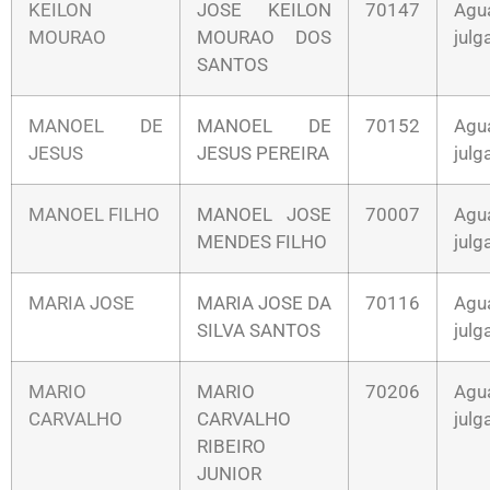
KEILON
JOSE KEILON
70147
Agu
MOURAO
MOURAO DOS
jul
SANTOS
MANOEL DE
MANOEL DE
70152
Agu
JESUS
JESUS PEREIRA
jul
MANOEL FILHO
MANOEL JOSE
70007
Agu
MENDES FILHO
jul
MARIA JOSE
MARIA JOSE DA
70116
Agu
SILVA SANTOS
jul
MARIO
MARIO
70206
Agu
CARVALHO
CARVALHO
jul
RIBEIRO
JUNIOR