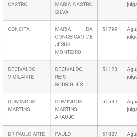
CASTRO
MARIA CASTRO
jul
SILVA
CONCITA
MARIA DA
51799
Agu
CONCEICAO DE
jul
JESUS
MONTEIRO
DECIVALDO
DECIVALDO
51123
Agu
VIGILANTE
REIS
jul
RODRIGUES
DOMINGOS
DOMINGOS
51580
Agu
MARTINS
MARTINS
jul
ARAUJO
DR PAULO ARTE
PAULO
51027
Agu