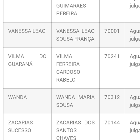
GUIMARAES
jul
PEREIRA
VANESSA LEAO
VANESSA LEAO
70001
Agu
SOUSA FRANÇA
jul
VILMA DO
VILMA
70241
Agu
GUARANÁ
FERREIRA
jul
CARDOSO
RABELO
WANDA
WANDA MARIA
70312
Agu
SOUSA
jul
ZACARIAS
ZACARIAS DOS
70144
Agu
SUCESSO
SANTOS
jul
CHAVES