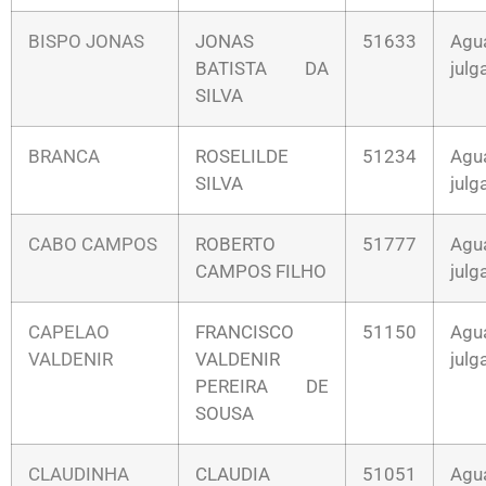
BISPO JONAS
JONAS
51633
Agu
BATISTA DA
jul
SILVA
BRANCA
ROSELILDE
51234
Agu
SILVA
jul
CABO CAMPOS
ROBERTO
51777
Agu
CAMPOS FILHO
jul
CAPELAO
FRANCISCO
51150
Agu
VALDENIR
VALDENIR
jul
PEREIRA DE
SOUSA
CLAUDINHA
CLAUDIA
51051
Agu