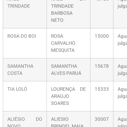
TRINDADE
TRINDADE
jul
BARBOSA
NETO
ROSA DO BOI
ROSA
15000
Agu
CARVALHO
jul
MESQUITA
SAMANTHA
SAMANTHA
15678
Agu
COSTA
ALVES PARUÁ
jul
TIA LOLÓ
LOURENÇA DE
15333
Agu
ARAÚJO
jul
SOARES
ALIÉSIO DO
ALIESIO
30007
Agu
NOVO
BRINGEL MAIA
jul