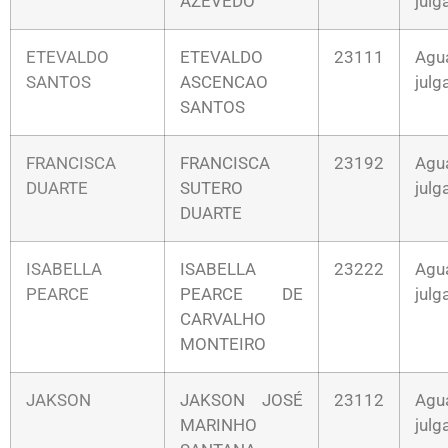
AZEVEDO
jul
ETEVALDO
ETEVALDO
23111
Agu
SANTOS
ASCENCAO
jul
SANTOS
FRANCISCA
FRANCISCA
23192
Agu
DUARTE
SUTERO
jul
DUARTE
ISABELLA
ISABELLA
23222
Agu
PEARCE
PEARCE DE
jul
CARVALHO
MONTEIRO
JAKSON
JAKSON JOSÉ
23112
Agu
MARINHO
jul