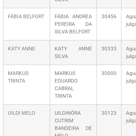
FÁBIA BELFORT
FÁBIA ANDREA
30456
Agu
PEREIRA DA
jul
SILVA BELFORT
KATY ANNE
KATY ANNE
30333
Agu
SILVA
jul
MARKUS
MARKUS
30000
Agu
TRINTA
EDUARDO
jul
CABRAL
TRINTA
UILDI MELO
UILDINÔRA
30123
Agu
CUTRIM
jul
BANDEIRA DE
MELO