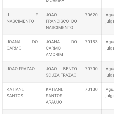
MOREIRA
J F
JOAO
70620
Agu
NASCIMENTO
FRANCISCO DO
jul
NASCIMENTO
JOANA DO
JOANA DO
70133
Agu
CARMO
CARMO
jul
AMORIM
JOAO FRAZAO
JOAO BENTO
70700
Agu
SOUZA FRAZAO
jul
KATIANE
KATIANE
70100
Agu
SANTOS
SANTOS
jul
ARAUJO