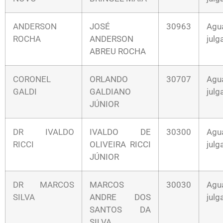
ANDERSON
JOSÉ
30963
Agu
ROCHA
ANDERSON
jul
ABREU ROCHA
CORONEL
ORLANDO
30707
Agu
GALDI
GALDIANO
jul
JÚNIOR
DR IVALDO
IVALDO DE
30300
Agu
RICCI
OLIVEIRA RICCI
jul
JÚNIOR
DR MARCOS
MARCOS
30030
Agu
SILVA
ANDRE DOS
jul
SANTOS DA
SILVA