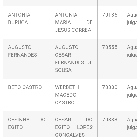
ANTONIA
ANTONIA
70136
Agu
BURUCA
MARIA DE
jul
JESUS CORREA
AUGUSTO
AUGUSTO
70555
Agu
FERNANDES
CESAR
jul
FERNANDES DE
SOUSA
BETO CASTRO
WERBETH
70000
Agu
MACEDO
jul
CASTRO
CESINHA DO
CESAR DO
70333
Agu
EGITO
EGITO LOPES
jul
GONÇALVES