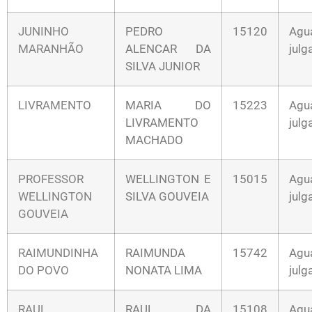
JUNINHO
PEDRO
15120
Agu
MARANHÃO
ALENCAR DA
jul
SILVA JUNIOR
LIVRAMENTO
MARIA DO
15223
Agu
LIVRAMENTO
jul
MACHADO
PROFESSOR
WELLINGTON E
15015
Agu
WELLINGTON
SILVA GOUVEIA
jul
GOUVEIA
RAIMUNDINHA
RAIMUNDA
15742
Agu
DO POVO
NONATA LIMA
jul
RAUL
RAUL DA
15108
Agu