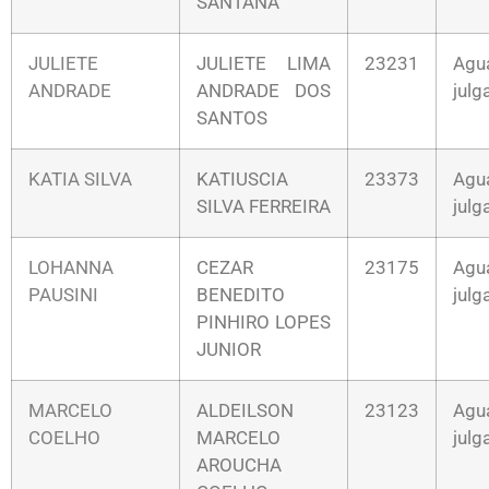
SANTANA
JULIETE
JULIETE LIMA
23231
Agu
ANDRADE
ANDRADE DOS
jul
SANTOS
KATIA SILVA
KATIUSCIA
23373
Agu
SILVA FERREIRA
jul
LOHANNA
CEZAR
23175
Agu
PAUSINI
BENEDITO
jul
PINHIRO LOPES
JUNIOR
MARCELO
ALDEILSON
23123
Agu
COELHO
MARCELO
jul
AROUCHA