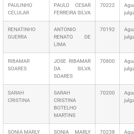
PAULINHO
PAULO CESAR
70222
Agu
CELULAR
FERREIRA SILVA
jul
RENATINHO
ANTONIO
70192
Agu
GUERRA
RENATO DE
jul
LIMA
RIBAMAR
JOSE RIBAMAR
70800
Agu
SOARES
DA SILVA
jul
SOARES
SARAH
SARAH
70200
Agu
CRISTINA
CRISTINA
jul
BOTELHO
MARTINS
SONIA MARLY
SONIA MARLY
70238
Agu