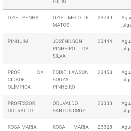
FILHO
OZIEL PENHA
OZIEL MELO DE
23789
Agu
MATOS
jul
PINGUIM
JOSENILSON
23444
Agu
PINHEIRO DA
jul
SILVA
PROF. DA
EDDIE LAWSON
23458
Agu
CIDADE
SOUZA
jul
OLÍMPICA
PINHEIRO
PROFESSOR
ODUVALDO
23333
Agu
ODUVALDO
SANTOS CRUZ
jul
ROSA MARIA
ROSA MARIA
23328
Agu