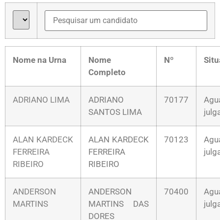
Nome na Urna
Nome
Nº
Sit
Completo
ADRIANO LIMA
ADRIANO
70177
Agu
SANTOS LIMA
jul
ALAN KARDECK
ALAN KARDECK
70123
Agu
FERREIRA
FERREIRA
jul
RIBEIRO
RIBEIRO
ANDERSON
ANDERSON
70400
Agu
MARTINS
MARTINS DAS
jul
DORES