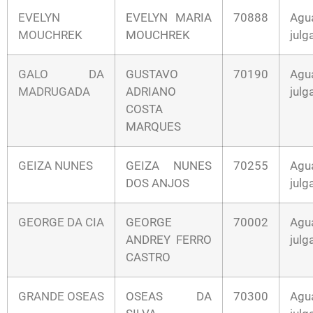
EVELYN
EVELYN MARIA
70888
Agu
MOUCHREK
MOUCHREK
jul
GALO DA
GUSTAVO
70190
Agu
MADRUGADA
ADRIANO
jul
COSTA
MARQUES
GEIZA NUNES
GEIZA NUNES
70255
Agu
DOS ANJOS
jul
GEORGE DA CIA
GEORGE
70002
Agu
ANDREY FERRO
jul
CASTRO
GRANDE OSEAS
OSEAS DA
70300
Agu