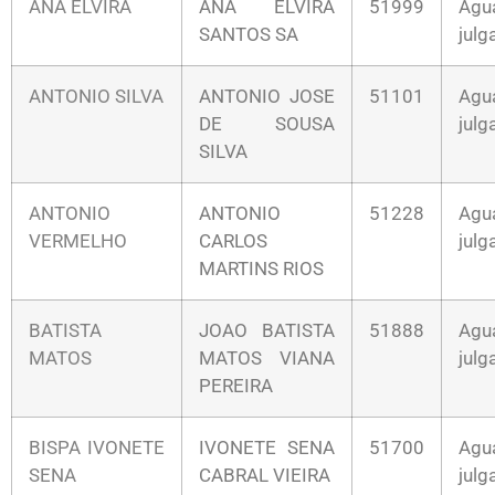
ANA ELVIRA
ANA ELVIRA
51999
Agu
SANTOS SA
jul
ANTONIO SILVA
ANTONIO JOSE
51101
Agu
DE SOUSA
jul
SILVA
ANTONIO
ANTONIO
51228
Agu
VERMELHO
CARLOS
jul
MARTINS RIOS
BATISTA
JOAO BATISTA
51888
Agu
MATOS
MATOS VIANA
jul
PEREIRA
BISPA IVONETE
IVONETE SENA
51700
Agu
SENA
CABRAL VIEIRA
jul