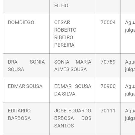
FILHO
DOMDIEGO
CESAR
70004
Agu
ROBERTO
jul
RIBEIRO
PEREIRA
DRA SONIA
SONIA MARIA
70789
Agu
SOUSA
ALVES SOUSA
jul
EDMAR SOUSA
EDMAR SOUSA
70900
Agu
DA SILVA
jul
EDUARDO
JOSE EDUARDO
70111
Agu
BARBOSA
BRBOSA DOS
jul
SANTOS