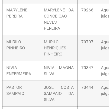
MARYLENE
MARYLENE DA
70266
Agu
PEREIRA
CONCEIÇAO
jul
NEVES
PEREIRA
MURILO
MURILO
70707
Agu
PINHEIRO
HENRIQUES
jul
PINHEIRO
NIVIA
NIVIA MAGNA
70347
Agu
ENFERMEIRA
SILVA
jul
PASTOR
JOSE COSTA
70444
Agu
SAMPAIO
SAMPAIO DA
jul
SILVA