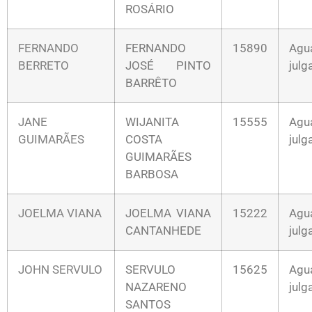
ROSÁRIO
FERNANDO
FERNANDO
15890
Agu
BERRETO
JOSÉ PINTO
jul
BARRÊTO
JANE
WIJANITA
15555
Agu
GUIMARÃES
COSTA
jul
GUIMARÃES
BARBOSA
JOELMA VIANA
JOELMA VIANA
15222
Agu
CANTANHEDE
jul
JOHN SERVULO
SERVULO
15625
Agu
NAZARENO
jul
SANTOS