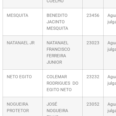
COELHO
MESQUITA
BENEDITO
23456
Agu
JACINTO
jul
MESQUITA
NATANAEL JR
NATANAEL
23023
Agu
FRANCISCO
jul
FERREIRA
JUNIOR
NETO EGITO
COLEMAR
23232
Agu
RODRIGUES DO
jul
EGITO NETO
NOGUEIRA
JOSÉ
23052
Agu
PROTETOR
NOGUEIRA
jul