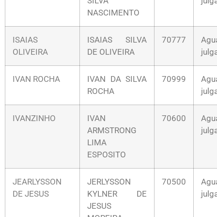
SILVA
jul
NASCIMENTO
ISAIAS
ISAIAS SILVA
70777
Agu
OLIVEIRA
DE OLIVEIRA
jul
IVAN ROCHA
IVAN DA SILVA
70999
Agu
ROCHA
jul
IVANZINHO
IVAN
70600
Agu
ARMSTRONG
jul
LIMA
ESPOSITO
JEARLYSSON
JERLYSSON
70500
Agu
DE JESUS
KYLNER DE
jul
JESUS