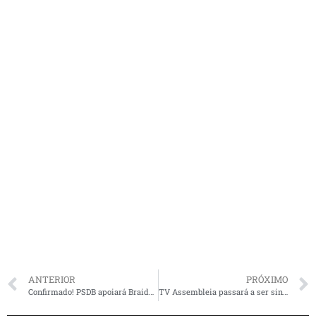
ANTERIOR
PRÓXIMO
Confirmado! PSDB apoiará Braide a prefeito em São Luís e Wellington do Curso está fora das eleições
TV Assembleia passará a ser sintonizada no canal 9.2 a partir deste sábado