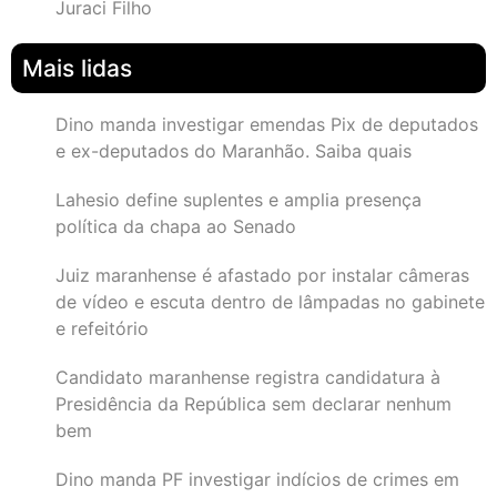
Juraci Filho
Mais lidas
Dino manda investigar emendas Pix de deputados
e ex-deputados do Maranhão. Saiba quais
Lahesio define suplentes e amplia presença
política da chapa ao Senado
Juiz maranhense é afastado por instalar câmeras
de vídeo e escuta dentro de lâmpadas no gabinete
e refeitório
Candidato maranhense registra candidatura à
Presidência da República sem declarar nenhum
bem
Dino manda PF investigar indícios de crimes em