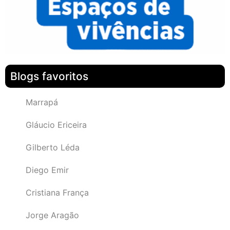
Blogs favoritos
Marrapá
Gláucio Ericeira
Gilberto Léda
Diego Emir
Cristiana França
Jorge Aragão