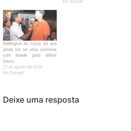
Em "Estado"
Wellington do Curso diz que
ainda vai ter uma conversa
com Braide para definir
futuro
27 de agosto de 2020
Em "Estado"
Deixe uma resposta