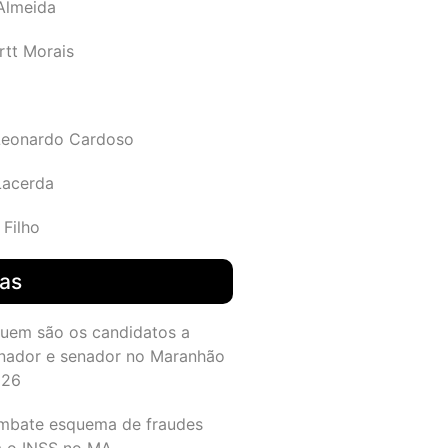
 Almeida
rtt Morais
Leonardo Cardoso
Lacerda
 Filho
das
quem são os candidatos a
nador e senador no Maranhão
026
mbate esquema de fraudes
a o INSS no MA