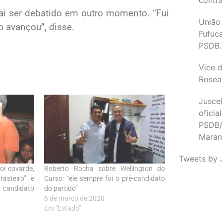
vai ser debatido em outro momento. “Fui
União
 avançou”, disse.
Fufuc
PSDB.
Vice d
Rosea
Juscel
oficia
PSDB/
Maran
Tweets by 
oi covarde,
Roberto Rocha sobre Wellington do
asteiro” e
Curso: “ele sempre foi o pré-candidato
r candidato
do partido”
6 de março de 2020
Em "Estado"