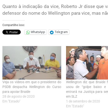
Quanto à indicação da vice, Roberto Jr disse que 
defensor do nome do Wellington para vice, mas não
Compartilhe isso:
WhatsApp
Telegram
Veja os vídeos em que o presidente do
Wellington diz que Braide f
PSDB despacha Wellington do Curso
usou de “golpe baixo e r
para apoiar Braide
entrará na Justiça para se
28 de agosto de 2020
em SLZ
Em "Estado"
1 de setembro de 2020
Em "Estado"