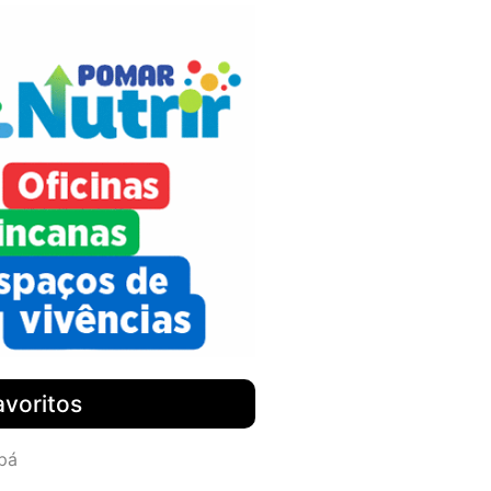
avoritos
pá