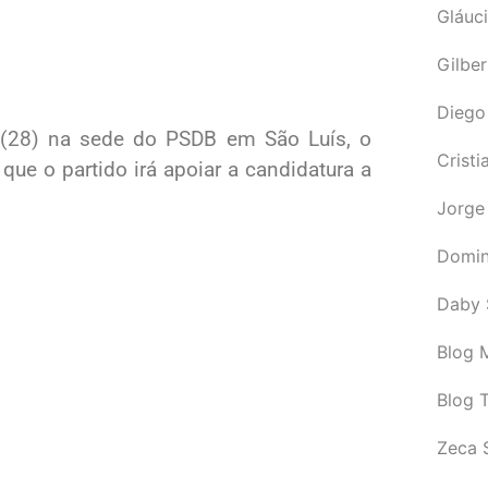
Gláuci
Gilbe
Diego
a (28) na sede do PSDB em São Luís, o
Cristi
que o partido irá apoiar a candidatura a
Jorge
Domin
Daby 
Blog M
Blog 
Zeca 