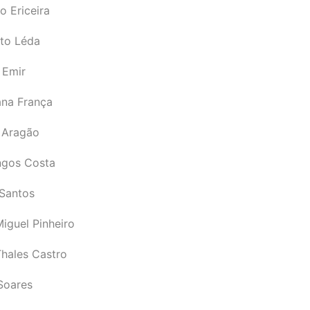
o Ericeira
rto Léda
 Emir
ana França
 Aragão
gos Costa
Santos
iguel Pinheiro
Thales Castro
Soares