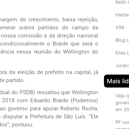
Keith
Herbe
margem de crescimento, baixa rejeição,
glomerar outros partidos do campo da
V98
a nossa comissão e da direção nacional
Blog 
condicionalmente o Braide que será o
ência nessa reunião do Wellington do
Elias 
Juraci
a da eleição de prefeito na capital, já
de partido.
Mais li
adual do PSDB) ressaltou que Wellington
Veja 
em 2018 com Eduardo Braide (Podemos)
gover
 ao governo para apoiar Roberto Rocha,
em 2
disputar a Prefeitura de São Luís. “Ele
PF co
dos”, pontuou.
contr