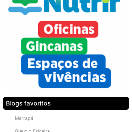
Blogs favoritos
Marrapá
Gláucio Ericeira