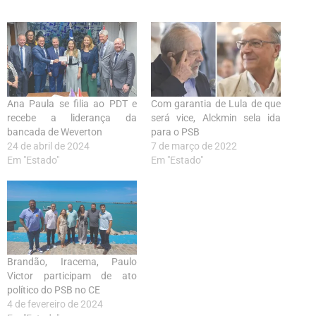
Ana Paula se filia ao PDT e
Com garantia de Lula de que
recebe a liderança da
será vice, Alckmin sela ida
bancada de Weverton
para o PSB
24 de abril de 2024
7 de março de 2022
Em "Estado"
Em "Estado"
Brandão, Iracema, Paulo
Victor participam de ato
político do PSB no CE
4 de fevereiro de 2024