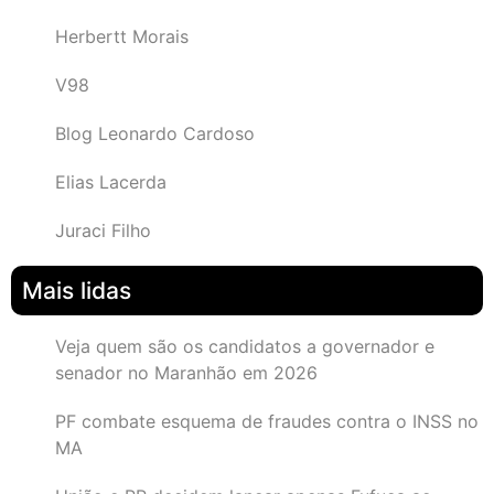
Herbertt Morais
V98
Blog Leonardo Cardoso
Elias Lacerda
Juraci Filho
Mais lidas
Veja quem são os candidatos a governador e
senador no Maranhão em 2026
PF combate esquema de fraudes contra o INSS no
MA