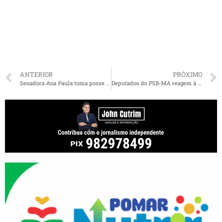
ANTERIOR
PRÓXIMO
Senadora Ana Paula toma posse no comando do PSB/MA
Deputados do PSB-MA reagem à troca de comando no partido