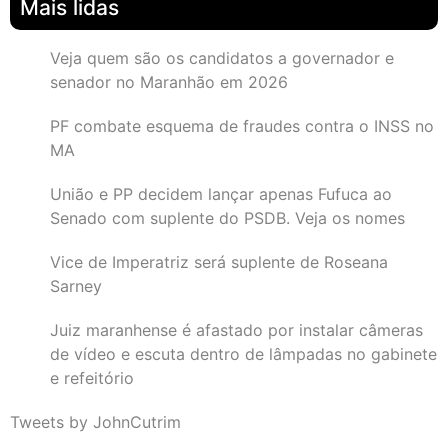
Mais lidas
Veja quem são os candidatos a governador e
senador no Maranhão em 2026
PF combate esquema de fraudes contra o INSS no
MA
União e PP decidem lançar apenas Fufuca ao
Senado com suplente do PSDB. Veja os nomes
Vice de Imperatriz será suplente de Roseana
Sarney
Juiz maranhense é afastado por instalar câmeras
de vídeo e escuta dentro de lâmpadas no gabinete
e refeitório
Tweets by JohnCutrim