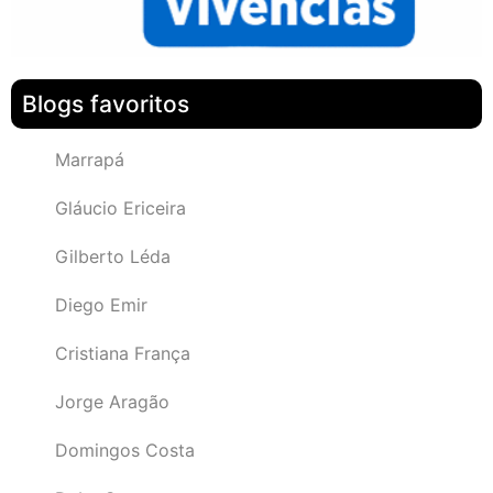
Blogs favoritos
Marrapá
Gláucio Ericeira
Gilberto Léda
Diego Emir
Cristiana França
Jorge Aragão
Domingos Costa