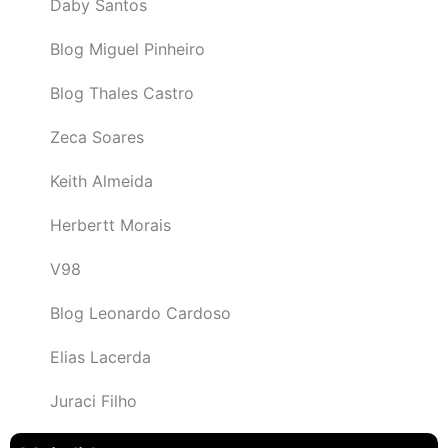
Daby Santos
Blog Miguel Pinheiro
Blog Thales Castro
Zeca Soares
Keith Almeida
Herbertt Morais
V98
Blog Leonardo Cardoso
Elias Lacerda
Juraci Filho