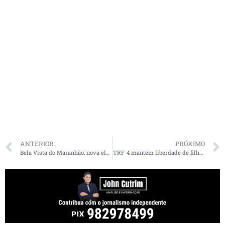
ANTERIOR
PRÓXIMO
Bela Vista do Maranhão: nova eleição para prefeito e vice ocorre dia 12 de janeiro de 2020
TRF-4 mantém liberdade de filho de Lobão