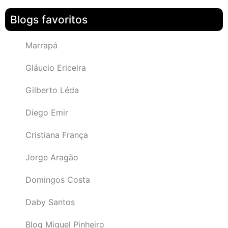
Blogs favoritos
Marrapá
Gláucio Ericeira
Gilberto Léda
Diego Emir
Cristiana França
Jorge Aragão
Domingos Costa
Daby Santos
Blog Miguel Pinheiro