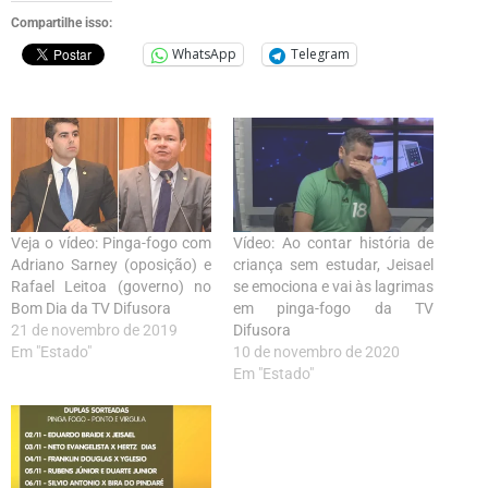
Compartilhe isso:
WhatsApp
Telegram
Veja o vídeo: Pinga-fogo com
Vídeo: Ao contar história de
Adriano Sarney (oposição) e
criança sem estudar, Jeisael
Rafael Leitoa (governo) no
se emociona e vai às lagrimas
Bom Dia da TV Difusora
em pinga-fogo da TV
21 de novembro de 2019
Difusora
Em "Estado"
10 de novembro de 2020
Em "Estado"