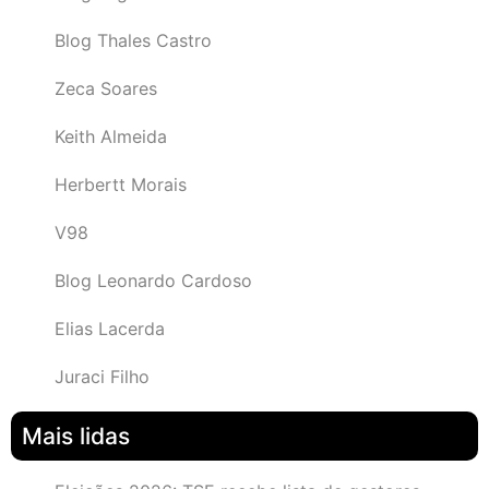
Blog Thales Castro
Zeca Soares
Keith Almeida
Herbertt Morais
V98
Blog Leonardo Cardoso
Elias Lacerda
Juraci Filho
Mais lidas