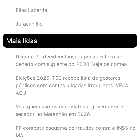
Elias Lacerda
Juraci Filho
Mais lidas
União e PP decidem lançar apenas Fufuca ao
Senado com suplente do PSDB. Veja os nomes
Eleições 2026: TSE recebe lista de gestores
públicos com contas julgadas irregulares. VEJA
AQUI
Veja quem são os candidatos a governador e
senador no Maranhão em 2026
PF combate esquema de fraudes contra o INSS no
MA