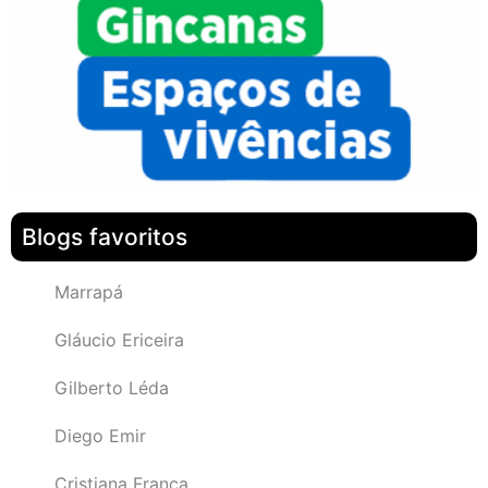
Blogs favoritos
Marrapá
Gláucio Ericeira
Gilberto Léda
Diego Emir
Cristiana França