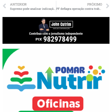
ANTERIOR
PRÓXIMO
Supremo pode analisar indicação de familiares de governadores para Tribunal de Contas
PF deflagra operação contra trabalho escravo no MA