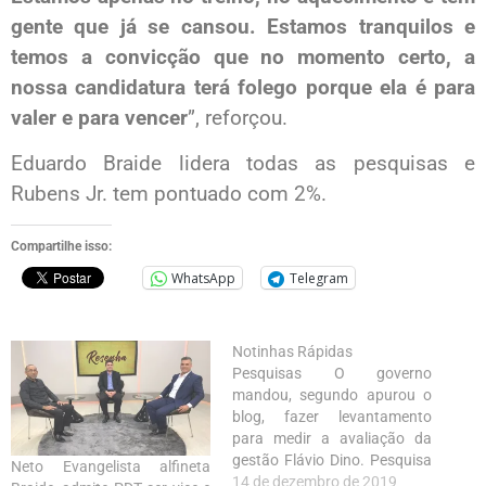
gente que já se cansou. Estamos tranquilos e
temos a convicção que no momento certo, a
nossa candidatura terá folego porque ela é para
valer e para vencer
”, reforçou.
Eduardo Braide lidera todas as pesquisas e
Rubens Jr. tem pontuado com 2%.
Compartilhe isso:
WhatsApp
Telegram
Notinhas Rápidas
Pesquisas O governo
mandou, segundo apurou o
blog, fazer levantamento
para medir a avaliação da
gestão Flávio Dino. Pesquisa
Neto Evangelista alfineta
sobre a sucessão de São Luís
14 de dezembro de 2019