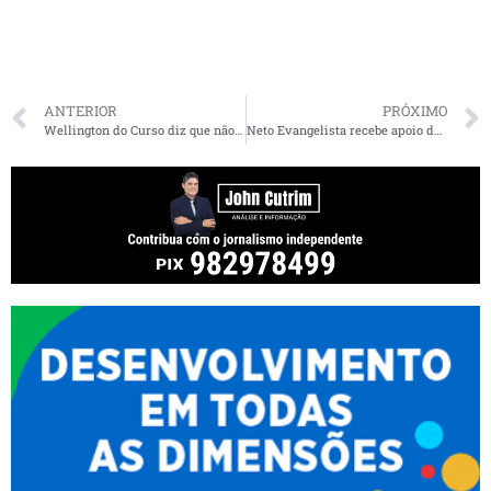
ANTERIOR
PRÓXIMO
Wellington do Curso diz que não será vice de Braide: “Não vou desistir”
Neto Evangelista recebe apoio do prefeito Erlanio Xavier