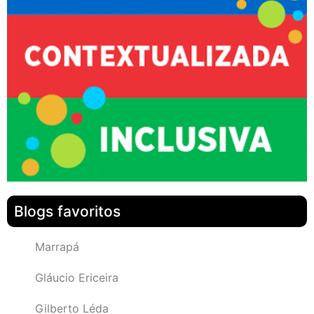
Blogs favoritos
Marrapá
Gláucio Ericeira
Gilberto Léda