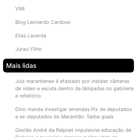
V98
Blog Leonardo Cardoso
Elias Lacerda
Juraci Filho
Mais lidas
Juiz maranhense é afastado por instalar câmeras
de vídeo e escuta dentro de lâmpadas no gabinete
e refeitório
Dino manda investigar emendas Pix de deputados
e ex-deputados do Maranhão. Saiba quais
Gestão André da Ralpnet impulsiona educação de