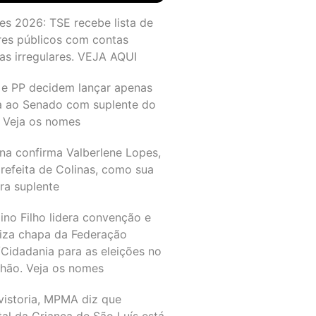
es 2026: TSE recebe lista de
res públicos com contas
as irregulares. VEJA AQUI
 e PP decidem lançar apenas
a ao Senado com suplente do
 Veja os nomes
na confirma Valberlene Lopes,
refeita de Colinas, como sua
ra suplente
ino Filho lidera convenção e
liza chapa da Federação
Cidadania para as eleições no
hão. Veja os nomes
vistoria, MPMA diz que
al da Criança de São Luís está