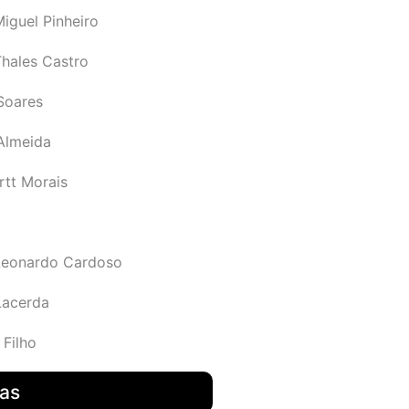
iguel Pinheiro
Thales Castro
Soares
 Almeida
rtt Morais
Leonardo Cardoso
Lacerda
 Filho
das