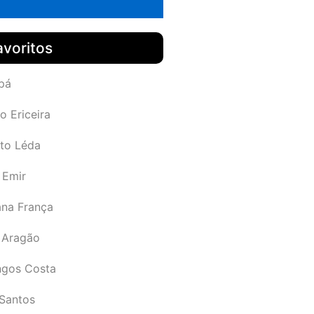
avoritos
pá
o Ericeira
rto Léda
 Emir
ana França
 Aragão
gos Costa
Santos