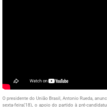
O presidente do União Brasil, Antonio Rueda, anunc
sexta-feira(18), o apoio do partido à pré-candidat