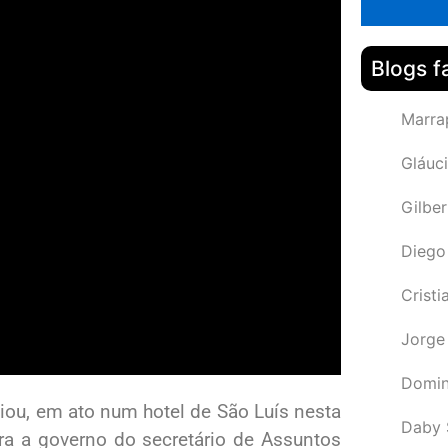
Blogs f
Marra
Gláuci
Gilbe
Diego
Cristi
Jorge
Domin
iou, em ato num hotel de São Luís nesta
Daby 
ura a governo do secretário de Assuntos