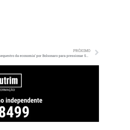
PRÓXIMO
Dino vê ‘sequestro da economia’ por Bolsonaro para pressionar STF e vota por manter tornozeleira eletrônica