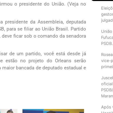
afirmou o presidente do União. (Veja no
Eleiçõ
gesto
julgad
a presidente da Assembleia, deputada
 para se filiar ao União Brasil. Partido
União
, deve ficar sob o comando da senadora
Fufuc
PSDB.
isar de um partido, você está desde já
Rosea
ue estão no projeto do Orleans serão
vice-p
primei
 a maior bancada de deputado estadual e
Juscel
oficia
PSDB/
Maran
Após 
Hospit