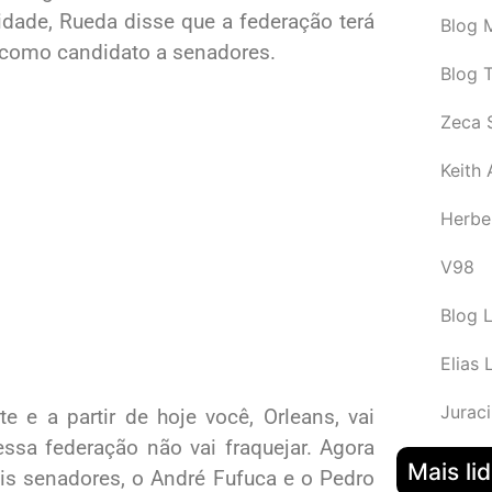
idade, Rueda disse que a federação terá
Blog M
 como candidato a senadores.
Blog 
Zeca 
Keith
Herbe
V98
Blog 
Elias 
Juraci
te e a partir de hoje você, Orleans, vai
essa federação não vai fraquejar. Agora
Mais li
s senadores, o André Fufuca e o Pedro