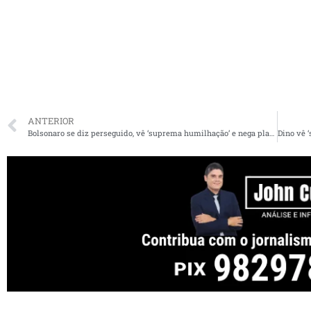
ANTERIOR
Bolsonaro se diz perseguido, vê ‘suprema humilhação’ e nega plano para fugir do Brasil