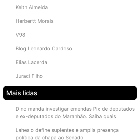
Keith Almeida
Herbertt Morais
V98
Blog Leonardo Cardoso
Elias Lacerda
Juraci Filho
Mais lidas
Dino manda investigar emendas Pix de deputados
e ex-deputados do Maranhão. Saiba quais
Lahesio define suplentes e amplia presença
política da chapa ao Senado