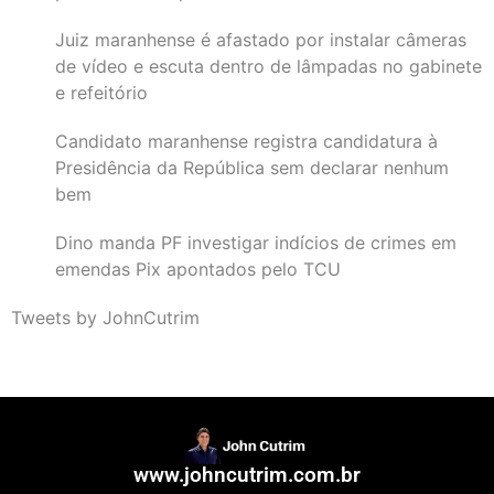
Juiz maranhense é afastado por instalar câmeras
de vídeo e escuta dentro de lâmpadas no gabinete
e refeitório
Candidato maranhense registra candidatura à
Presidência da República sem declarar nenhum
bem
Dino manda PF investigar indícios de crimes em
emendas Pix apontados pelo TCU
Tweets by JohnCutrim
www.johncutrim.com.br