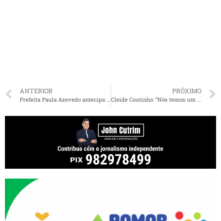
ANTERIOR
PRÓXIMO
Prefeita Paula Azevedo antecipa pagamento do 13° salário e aquece economia de Paço do Lumiar
Cleide Coutinho: “Nós temos um governador e um secretário de Turismo Catulé Junior extremamente dedicados”