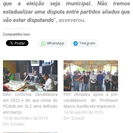
que a eleição seja municipal. Não iremos
estadualizar uma disputa entre partidos aliados que
vão estar disputando
“, asseverou.
Compartilhe isso:
WhatsApp
Telegram
Dino confirma candidatura
PDT oficializa apoio à pré-
em 2022 e diz que nome do
candidatura de Professor
PCdoB em SLZ será definido
Marco Aurélio em Imperatriz
até março
14 de agosto de 2020
18 de dezembro de 2019
Em "Estado"
Em "Estado"