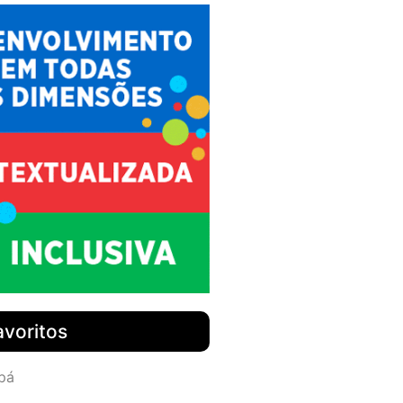
avoritos
pá