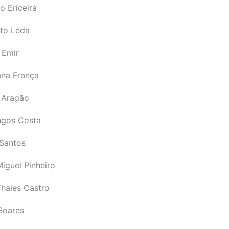
o Ericeira
rto Léda
 Emir
ana França
 Aragão
gos Costa
Santos
iguel Pinheiro
Thales Castro
Soares