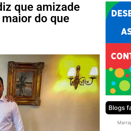
diz que amizade
 maior do que
Blogs f
Marra