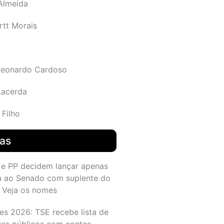
 Almeida
rtt Morais
Leonardo Cardoso
Lacerda
 Filho
das
 e PP decidem lançar apenas
a ao Senado com suplente do
 Veja os nomes
es 2026: TSE recebe lista de
res públicos com contas