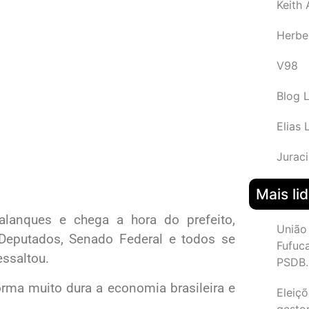
Keith
Herbe
V98
Blog 
Elias 
Juraci
Mais li
alanques e chega a hora do prefeito,
União
 Deputados, Senado Federal e todos se
Fufuc
essaltou.
PSDB.
rma muito dura a economia brasileira e
Eleiçõ
gesto