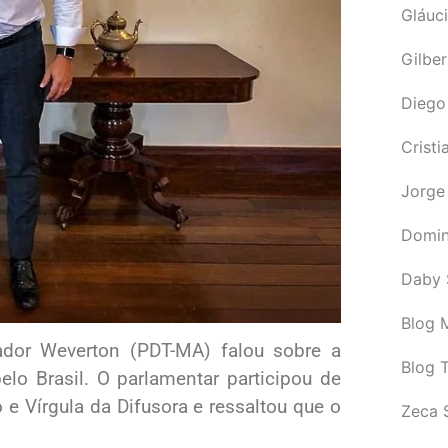
Gláuci
Gilbe
Diego
Cristi
Jorge
Domin
Daby 
Blog M
ador Weverton (PDT-MA) falou sobre a
Blog 
elo Brasil. O parlamentar participou de
e Vírgula da Difusora e ressaltou que o
Zeca 