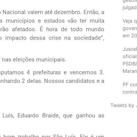
julgad
Nacional valem até dezembro. Então, a
 Os municípios e estados vão ter muita
Veja 
gover
erão afetados. É hora de todo mundo
em 2
o impacto dessa crise na sociedade”,
Juscel
oficia
nas eleições municipais.
PSDB/
Maran
sputamos 4 prefeituras e vencemos 3.
hando 2 delas. Nossos candidatos e a
PF co
contr
Tweets by 
 Luís, Eduardo Braide, que ganhou as
um bom trabalho por São Luís. Ele é um