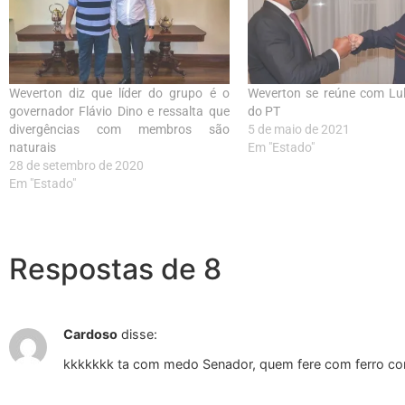
Weverton diz que líder do grupo é o
Weverton se reúne com Lul
governador Flávio Dino e ressalta que
do PT
divergências com membros são
5 de maio de 2021
naturais
Em "Estado"
28 de setembro de 2020
Em "Estado"
Respostas de 8
Cardoso
disse:
kkkkkkk ta com medo Senador, quem fere com ferro com 