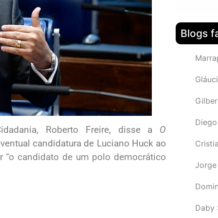
Blogs f
Marra
Gláuci
Gilbe
Diego
Cidadania, Roberto Freire, disse a
O
ventual candidatura de Luciano Huck ao
Cristi
er
“o candidato de um polo democrático
Jorge
Domin
Daby 