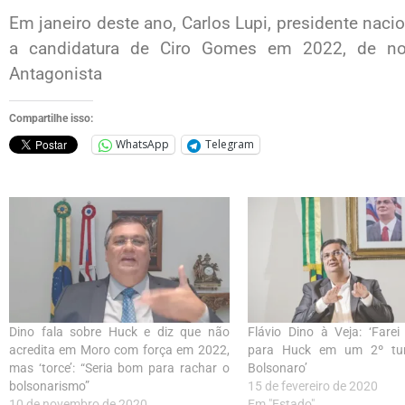
Em janeiro deste ano, Carlos Lupi, presidente naci
a candidatura de Ciro Gomes em 2022, de novo
Antagonista
Compartilhe isso:
WhatsApp
Telegram
Dino fala sobre Huck e diz que não
Flávio Dino à Veja: ‘Fare
acredita em Moro com força em 2022,
para Huck em um 2º tur
mas ‘torce’: “Seria bom para rachar o
Bolsonaro’
bolsonarismo”
15 de fevereiro de 2020
10 de novembro de 2020
Em "Estado"