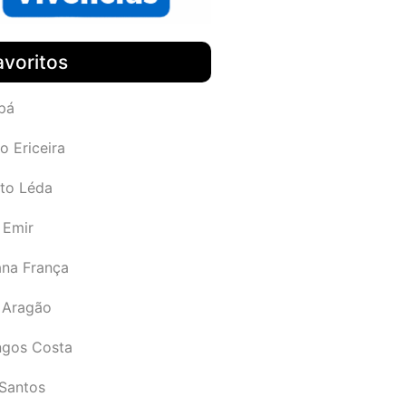
avoritos
pá
o Ericeira
rto Léda
 Emir
ana França
 Aragão
gos Costa
Santos