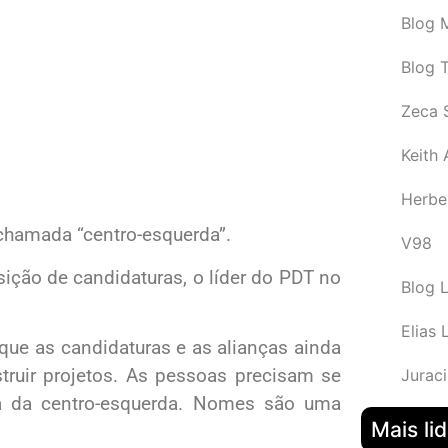
Blog M
Blog 
Zeca 
Keith
Herbe
hamada “centro-esquerda”.
V98
ição de candidaturas, o líder do PDT no
Blog 
Elias 
que as candidaturas e as alianças ainda
ruir projetos. As pessoas precisam se
Juraci
ria da centro-esquerda. Nomes são uma
Mais li