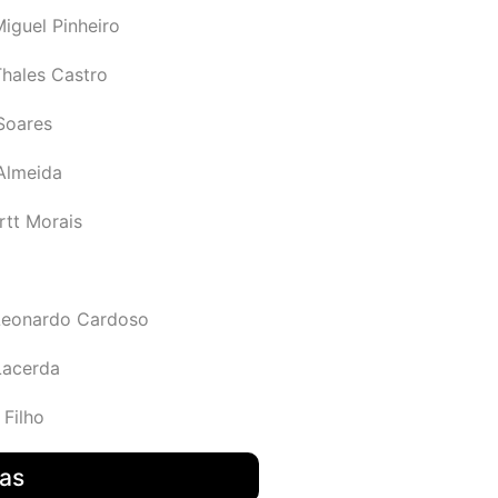
iguel Pinheiro
Thales Castro
Soares
 Almeida
rtt Morais
Leonardo Cardoso
Lacerda
 Filho
das