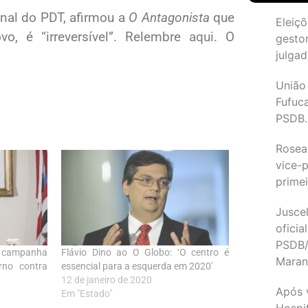
onal do PDT, afirmou a
O Antagonista
que
Eleiçõ
, é “irreversível”. Relembre
aqui
. O
gesto
julgad
União
Fufuc
PSDB.
Rosea
vice-p
primei
Juscel
oficia
PSDB/
i campanha
Flávio Dino ao O Globo: ‘O centro é
Maran
no contra
essencial para a esquerda em 2020’
12 de janeiro de 2020
Após 
Em "Estado"
Hospit