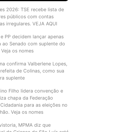
es 2026: TSE recebe lista de
res públicos com contas
as irregulares. VEJA AQUI
 e PP decidem lançar apenas
a ao Senado com suplente do
 Veja os nomes
na confirma Valberlene Lopes,
refeita de Colinas, como sua
ra suplente
ino Filho lidera convenção e
liza chapa da Federação
Cidadania para as eleições no
hão. Veja os nomes
vistoria, MPMA diz que
al da Criança de São Luís está