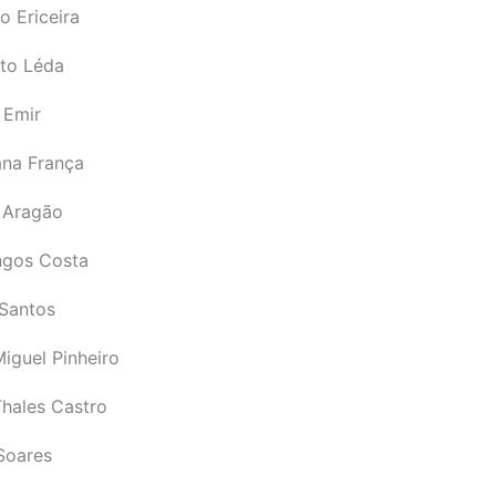
o Ericeira
rto Léda
 Emir
ana França
 Aragão
gos Costa
Santos
iguel Pinheiro
Thales Castro
Soares