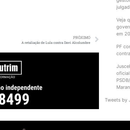
julgad
Veja 
gover
em 2
PRÓXIMO
A retaliação de Lula contra Davi Alcolumbre
PF co
contr
Juscel
oficia
PSDB/
Maran
Tweets by 