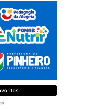
avoritos
pá