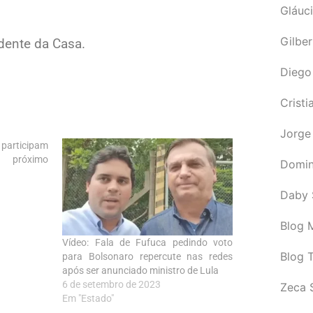
Gláuci
Gilbe
sidente da Casa.
Diego
Cristi
Jorge
 participam
 próximo
Domin
Daby 
Blog M
Vídeo: Fala de Fufuca pedindo voto
Blog 
para Bolsonaro repercute nas redes
após ser anunciado ministro de Lula
6 de setembro de 2023
Zeca 
Em "Estado"