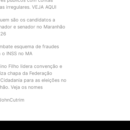
as irregulares. VEJA AQUI
quem são os candidatos a
nador e senador no Maranhão
026
mbate esquema de fraudes
a o INSS no MA
ino Filho lidera convenção e
liza chapa da Federação
Cidadania para as eleições no
hão. Veja os nomes
JohnCutrim