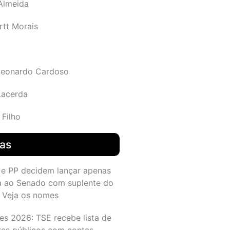
 Almeida
rtt Morais
Leonardo Cardoso
Lacerda
 Filho
das
 e PP decidem lançar apenas
a ao Senado com suplente do
 Veja os nomes
es 2026: TSE recebe lista de
res públicos com contas