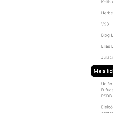
Keith
Herbe
V98
Blog 
Elias 
Juraci
Mais li
União
Fufuc
PSDB.
Eleiçõ
gesto