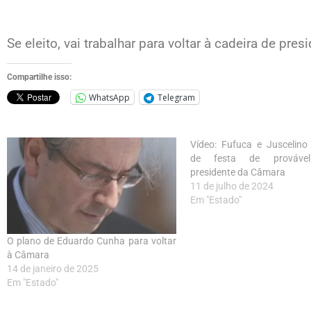
Se eleito, vai trabalhar para voltar à cadeira de pre
Compartilhe isso:
WhatsApp
Telegram
Vídeo: Fufuca e Juscelino
de festa de provável
presidente da Câmara
11 de julho de 2024
Em "Estado"
O plano de Eduardo Cunha para voltar
à Câmara
14 de janeiro de 2025
Em "Estado"