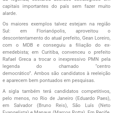
capitais importantes do país sem fazer muito
alarde.
Os maiores exemplos talvez estejam na região
Sul: em Florianópolis, aproveitou o
descontentamento do atual prefeito, Gean Loreiro,
com o MDB e conseguiu a filiação do ex-
emedebista; em Curitiba, convenceu o prefeito
Rafael Greca a trocar o inexpressivo PMN pela
legenda do chamado “centro
democrático”. Ambos são candidatos à reeleição
e aparecem bem pontuados em pesquisas.
A sigla também terá candidatos competitivos,
pelo menos, no Rio de Janeiro (Eduardo Paes),
em Salvador (
Bruno Reis
), São Luís (
Neto
Evangelista
) e Manaus (
Marcos Rotta
). Em Recife,