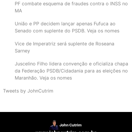
PF combate esquema de fraudes contra o INSS no
MA
União e PP decidem lançar apenas Fufuca ao
Senado com suplente do PSDB. Veja os nomes
Vice de Imperatriz será suplente de Roseana
Sarney
Juscelino Filho lidera convenção e oficializa chapa
da Federação PSDB/Cidadania para as eleições no
Maranhão. Veja os nomes
Tweets by JohnCutrim