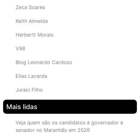
Zeca Soares
Keith Almeida
Herbertt Morais
V98
Blog Leonardo Cardoso
Elias Lacerda
Juraci Filho
Mais lidas
Veja quem são os candidatos a governador e
senador no Maranhão em 2026