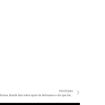
PRÓXIMO
Na TV Difusora, Braide fala sobre apoio de Bolsonaro e diz que fará parceria com governo Flávio Dino