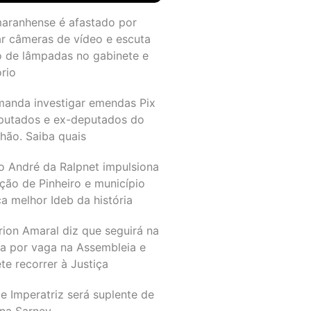
maranhense é afastado por
ar câmeras de vídeo e escuta
o de lâmpadas no gabinete e
ório
manda investigar emendas Pix
putados e ex-deputados do
hão. Saiba quais
o André da Ralpnet impulsiona
ção de Pinheiro e município
a melhor Ideb da história
rion Amaral diz que seguirá na
ta por vaga na Assembleia e
e recorrer à Justiça
e Imperatriz será suplente de
na Sarney