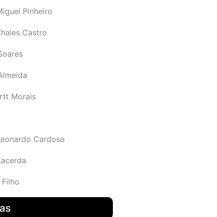
iguel Pinheiro
Thales Castro
Soares
 Almeida
rtt Morais
Leonardo Cardoso
Lacerda
 Filho
das