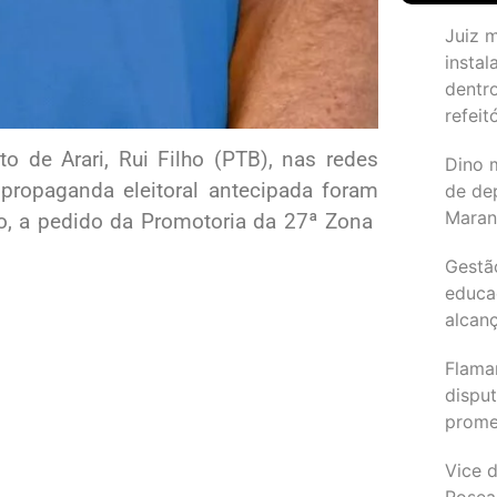
Juiz 
instal
dentr
refeit
o de Arari, Rui Filho (PTB), nas redes
Dino 
propaganda eleitoral antecipada foram
de de
Maran
ro, a pedido da Promotoria da 27ª Zona
Gestã
educa
alcanç
Flama
dispu
promet
Vice d
Rosea