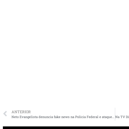
ANTERIOR
Neto Evangelista denuncia fake news na Polícia Federal e ataques podem levar à cassação da chapa que patrocinou disparos