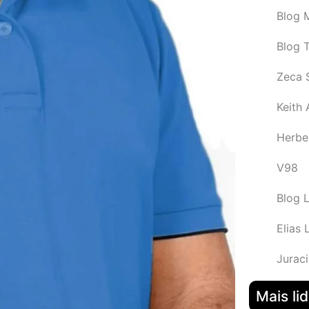
Blog M
Blog 
Zeca 
Keith
Herbe
V98
Blog 
Elias 
Juraci
Mais li