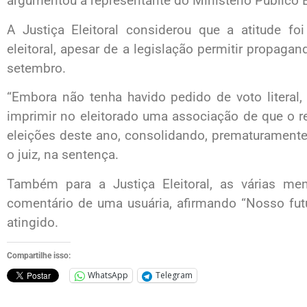
argumentou a representante do Ministério Público El
A Justiça Eleitoral considerou que a atitude f
eleitoral, apesar de a legislação permitir propaga
setembro.
“Embora não tenha havido pedido de voto literal,
imprimir no eleitorado uma associação de que o re
eleições deste ano, consolidando, prematuramente,
o juiz, na sentença.
Também para a Justiça Eleitoral, as várias me
comentário de uma usuária, afirmando “Nosso futur
atingido.
Compartilhe isso:
WhatsApp
Telegram