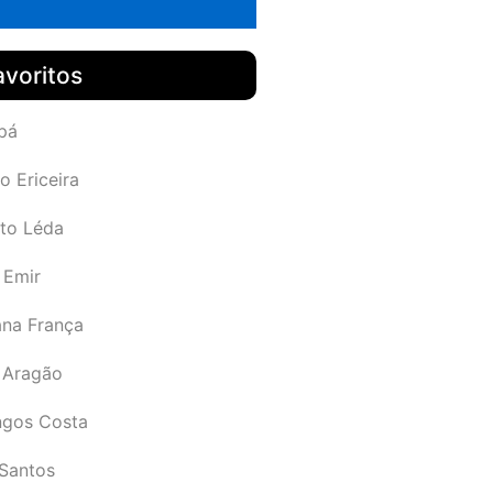
avoritos
pá
o Ericeira
rto Léda
 Emir
ana França
 Aragão
gos Costa
Santos