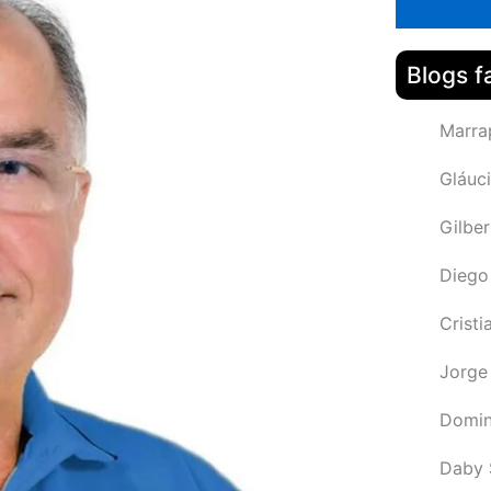
Blogs f
Marra
Gláuci
Gilbe
Diego
Cristi
Jorge
Domin
Daby 