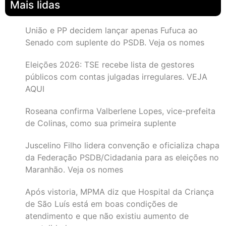
Mais lidas
União e PP decidem lançar apenas Fufuca ao
Senado com suplente do PSDB. Veja os nomes
Eleições 2026: TSE recebe lista de gestores
públicos com contas julgadas irregulares. VEJA
AQUI
Roseana confirma Valberlene Lopes, vice-prefeita
de Colinas, como sua primeira suplente
Juscelino Filho lidera convenção e oficializa chapa
da Federação PSDB/Cidadania para as eleições no
Maranhão. Veja os nomes
Após vistoria, MPMA diz que Hospital da Criança
de São Luís está em boas condições de
atendimento e que não existiu aumento de