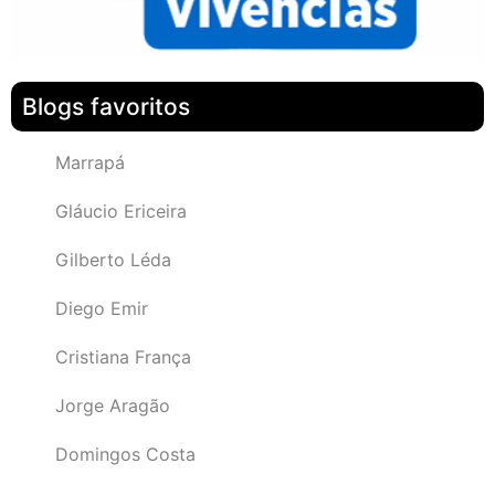
Blogs favoritos
Marrapá
Gláucio Ericeira
Gilberto Léda
Diego Emir
Cristiana França
Jorge Aragão
Domingos Costa