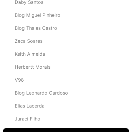
Daby Santos
Blog Miguel Pinheiro
Blog Thales Castro
Zeca Soares
Keith Almeida
Herbertt Morais
V98
Blog Leonardo Cardoso
Elias Lacerda
Juraci Filho