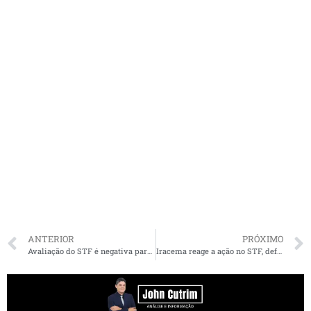
ANTERIOR
PRÓXIMO
Avaliação do STF é negativa para 41% da população, revela PoderData
Iracema reage a ação no STF, defende protagonismo feminino e dispara: “Estão incomodados por ser mulher, do interior e sem sobrenome político”