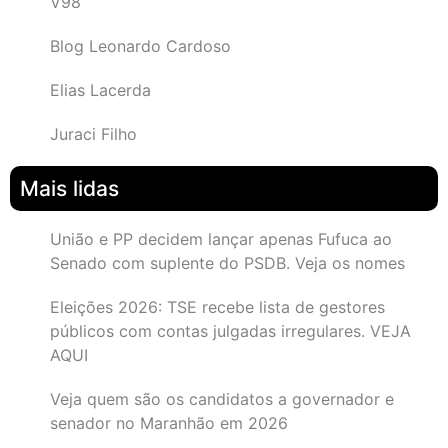
V98
Blog Leonardo Cardoso
Elias Lacerda
Juraci Filho
Mais lidas
União e PP decidem lançar apenas Fufuca ao
Senado com suplente do PSDB. Veja os nomes
Eleições 2026: TSE recebe lista de gestores
públicos com contas julgadas irregulares. VEJA
AQUI
Veja quem são os candidatos a governador e
senador no Maranhão em 2026