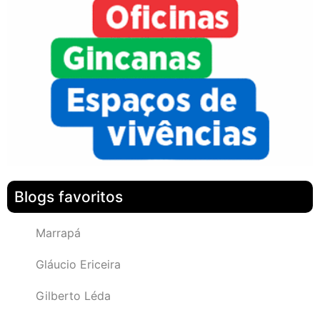
Blogs favoritos
Marrapá
Gláucio Ericeira
Gilberto Léda