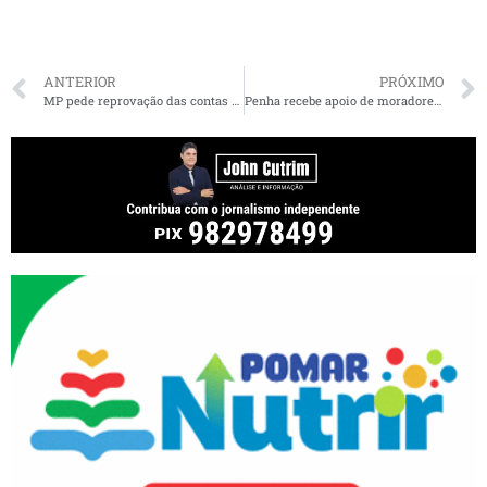
ANTERIOR
PRÓXIMO
MP pede reprovação das contas do prefeito de Imperatriz, que pode ficar inelegível
Penha recebe apoio de moradores da Forquilha