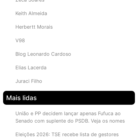
Keith Almeida
Herbertt Morais
V98
Blog Leonardo Cardoso
Elias Lacerda
Juraci Filho
Mais lidas
União e PP decidem lançar apenas Fufuca ao
Senado com suplente do PSDB. Veja os nomes
Eleições 2026: TSE recebe lista de gestores