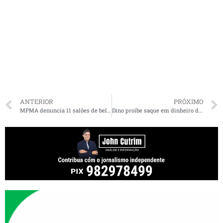
ANTERIOR
PRÓXIMO
MPMA denuncia 11 salões de beleza de São Luís por irregularidades sanitárias e de segurança. Veja quais
Dino proíbe saque em dinheiro de emendas e notifica BC para regulamentar medida