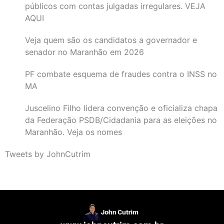
públicos com contas julgadas irregulares. VEJA
AQUI
Veja quem são os candidatos a governador e
senador no Maranhão em 2026
PF combate esquema de fraudes contra o INSS no
MA
Juscelino Filho lidera convenção e oficializa chapa
da Federação PSDB/Cidadania para as eleições no
Maranhão. Veja os nomes
Tweets by JohnCutrim