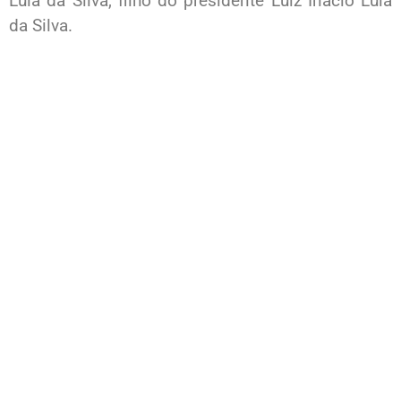
Lula da Silva, filho do presidente Luiz Inácio Lula
da Silva.