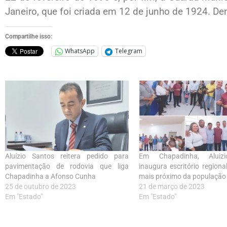
Janeiro, que foi criada em 12 de junho de 1924. Den
Compartilhe isso:
WhatsApp
Telegram
Aluízio Santos reitera pedido para
Em Chapadinha, Aluiz
pavimentação de rodovia que liga
inaugura escritório regiona
Chapadinha a Afonso Cunha
mais próximo da população
25 de outubro de 2023
21 de março de 2023
Em "Estado"
Em "Estado"