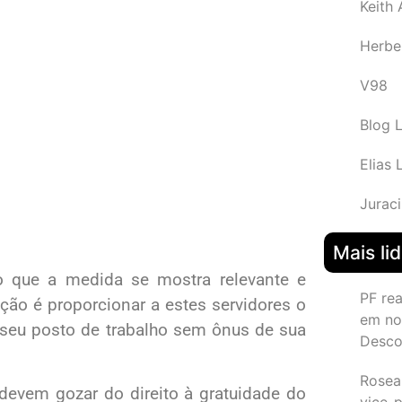
Keith
Herbe
V98
Blog 
Elias 
Juraci
Mais li
o que a medida se mostra relevante e
PF re
nção é proporcionar a estes servidores o
em no
o seu posto de trabalho sem ônus de sua
Desco
Rosea
evem gozar do direito à gratuidade do
vice-p