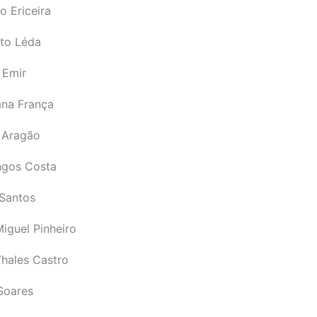
o Ericeira
rto Léda
 Emir
ana França
 Aragão
gos Costa
Santos
iguel Pinheiro
Thales Castro
Soares