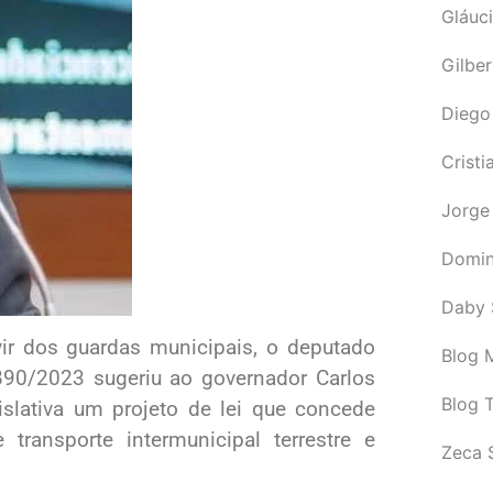
Gláuci
Gilbe
Diego
Cristi
Jorge
Domin
Daby 
vir dos guardas municipais, o deputado
Blog M
3890/2023 sugeriu ao governador Carlos
Blog 
lativa um projeto de lei que concede
 transporte intermunicipal terrestre e
Zeca 