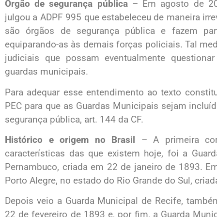
Órgão de segurança pública
– Em agosto de 202
julgou a ADPF 995 que estabeleceu de maneira irre
são órgãos de segurança pública e fazem par
equiparando-as às demais forças policiais. Tal med
judiciais que possam eventualmente questionar 
guardas municipais.
Para adequar esse entendimento ao texto constit
PEC para que as Guardas Municipais sejam incluí
segurança pública, art. 144 da CF.
Histórico e origem no Brasil
– A primeira cor
características das que existem hoje, foi a Guar
Pernambuco, criada em 22 de janeiro de 1893. Em
Porto Alegre, no estado do Rio Grande do Sul, cri
Depois veio a Guarda Municipal de Recife, tamb
22 de fevereiro de 1893 e, por fim, a Guarda Munic