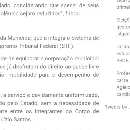
viário, considerando que apesar de seus
primei
iolência sejam reduzidos”, frisou.
Eleiçõ
gesto
julgad
da Municipal que a integra o Sistema de
premo Tribunal Federal (STF).
União
Fufuc
de de equiparar a corporação municipal
PSDB.
e já desfrutam do direito ao passe livre
Profe
aior mobilidade para o desempenho de
carta
Agênc
candi
, a serviço e devidamente uniformizado,
tado pelo Estado, sem a necessidade de
Tweets by 
rre entre os integrantes do Corpo de
uízio Santos.