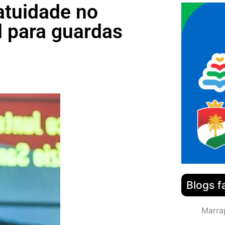
atuidade no
l para guardas
Blogs f
Marra