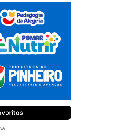
avoritos
pá