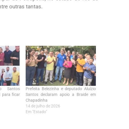
tre outras tantas.
io Santos
Prefeita Belezinha e deputado Aluízio
l para ficar
Santos declaram apoio a Braide em
Chapadinha
14 de julho de 2026
Em "Estado"