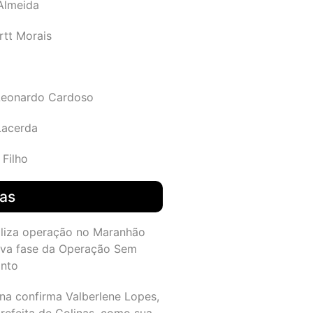
 Almeida
rtt Morais
Leonardo Cardoso
Lacerda
 Filho
das
aliza operação no Maranhão
va fase da Operação Sem
nto
na confirma Valberlene Lopes,
refeita de Colinas, como sua