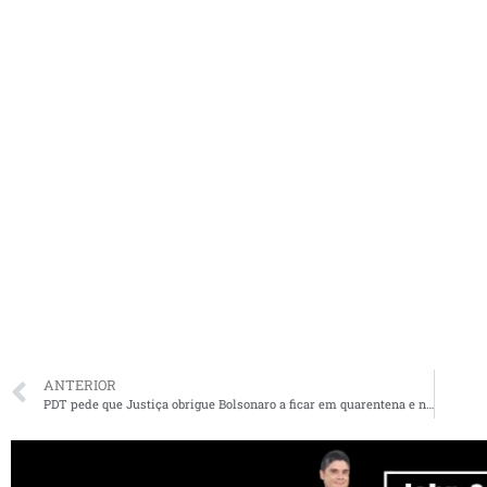
ANTERIOR
PDT pede que Justiça obrigue Bolsonaro a ficar em quarentena e não incitar manifestações