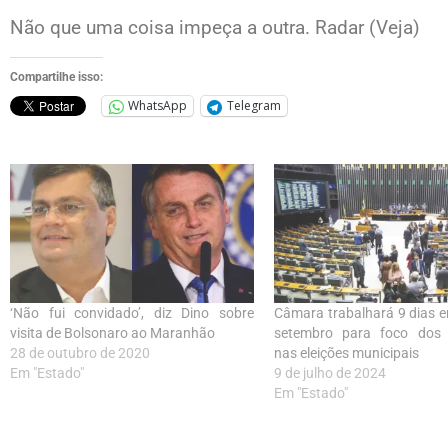
Não que uma coisa impeça a outra. Radar (Veja)
Compartilhe isso:
WhatsApp
Telegram
‘Não fui convidado’, diz Dino sobre
Câmara trabalhará 9 dias 
visita de Bolsonaro ao Maranhão
setembro para foco dos
28 de outubro de 2020
nas eleições municipais
Em "Estado"
9 de julho de 2024
Em "Estado"