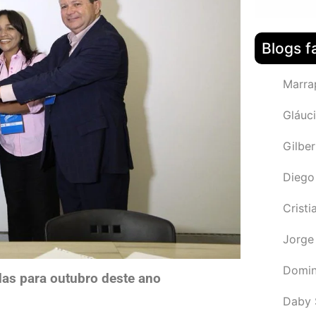
Blogs f
Marra
Gláuci
Gilbe
Diego
Cristi
Jorge
Domin
das para outubro deste ano
Daby 