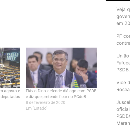
Veja 
gover
em 2
PF co
contr
União
Fufuc
PSDB.
Vice d
Rosea
em agosto e
Flávio Dino defende diálogo com PSDB
 deputados
e diz que pretende ficar no PCdoB
Juscel
8 de fevereiro de 2020
Em "Estado"
oficia
PSDB/
Maran