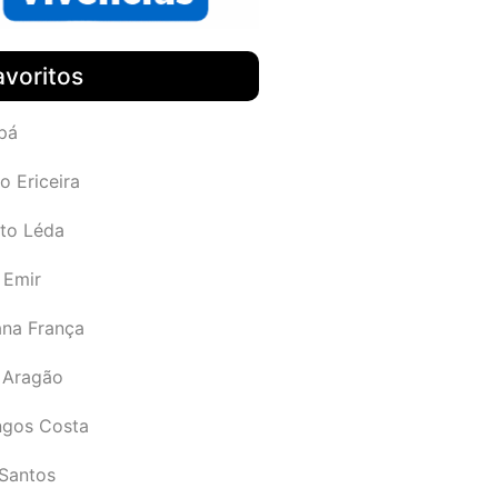
avoritos
pá
o Ericeira
rto Léda
 Emir
ana França
 Aragão
gos Costa
Santos