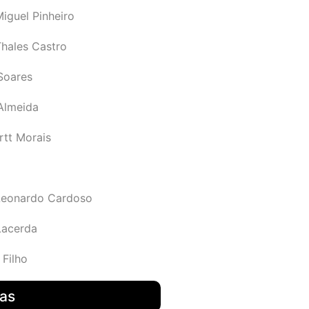
iguel Pinheiro
Thales Castro
Soares
 Almeida
rtt Morais
Leonardo Cardoso
Lacerda
 Filho
das