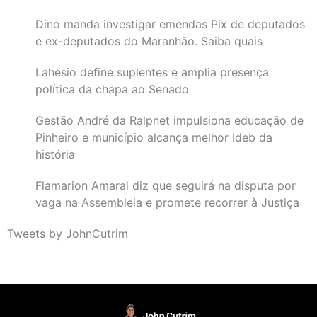
Dino manda investigar emendas Pix de deputados
e ex-deputados do Maranhão. Saiba quais
Lahesio define suplentes e amplia presença
política da chapa ao Senado
Gestão André da Ralpnet impulsiona educação de
Pinheiro e município alcança melhor Ideb da
história
Flamarion Amaral diz que seguirá na disputa por
vaga na Assembleia e promete recorrer à Justiça
Tweets by JohnCutrim