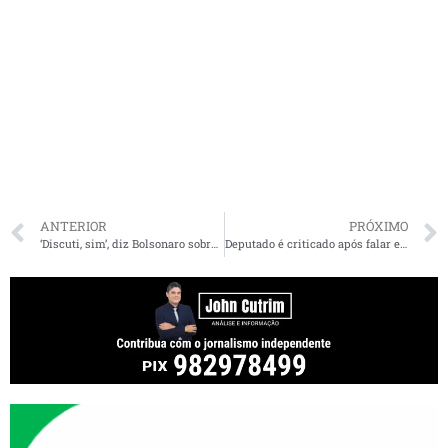
ANTERIOR
PRÓXIMO
‘Discuti, sim’, diz Bolsonaro sobre decretação de estado de sítio e uso do artigo 142 para invocar militares
Deputado é criticado após falar em “sensacionalismo” no caso de artista circense abusada no Maranhão