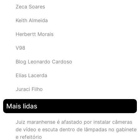
Zeca Soares
Keith Almeida
Herbertt Morais
V98
Blog Leonardo Cardoso
Elias Lacerda
Juraci Filho
Mais lidas
Juiz maranhense é afastado por instalar câmeras
de vídeo e escuta dentro de lâmpadas no gabinete
e refeitório