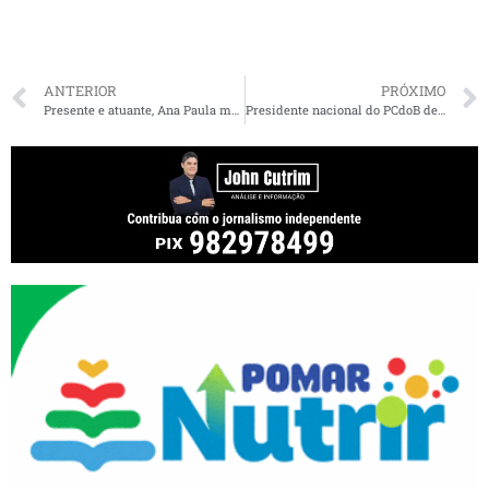
ANTERIOR
PRÓXIMO
Presente e atuante, Ana Paula mostra com muito trabalho que não é apenas uma vice-prefeita decorativa
Presidente nacional do PCdoB defende uma alternativa a Lula no campo progressista