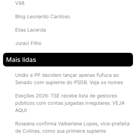
V98
Blog Leonardo Cardoso
Elias Lacerda
Juraci Filho
Mais lidas
União e PP decidem lançar apenas Fufuca ao
Senado com suplente do PSDB. Veja os nomes
Eleições 2026: TSE recebe lista de gestores
públicos com contas julgadas irregulares. VEJA
AQUI
Roseana confirma Valberlene Lopes, vice-prefeita
de Colinas, como sua primeira suplente