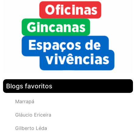
Blogs favoritos
Marrapá
Gláucio Ericeira
Gilberto Léda