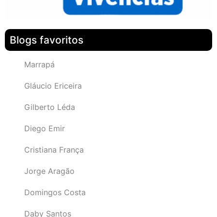
Blogs favoritos
Marrapá
Gláucio Ericeira
Gilberto Léda
Diego Emir
Cristiana França
Jorge Aragão
Domingos Costa
Daby Santos