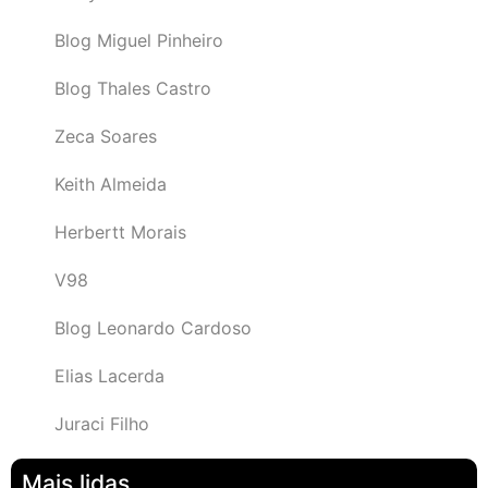
Blog Miguel Pinheiro
Blog Thales Castro
Zeca Soares
Keith Almeida
Herbertt Morais
V98
Blog Leonardo Cardoso
Elias Lacerda
Juraci Filho
Mais lidas