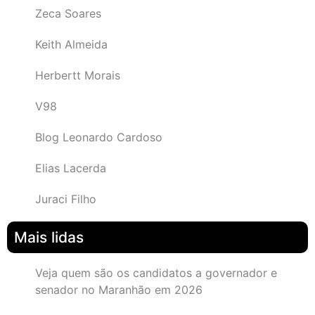
Zeca Soares
Keith Almeida
Herbertt Morais
V98
Blog Leonardo Cardoso
Elias Lacerda
Juraci Filho
Mais lidas
Veja quem são os candidatos a governador e
senador no Maranhão em 2026