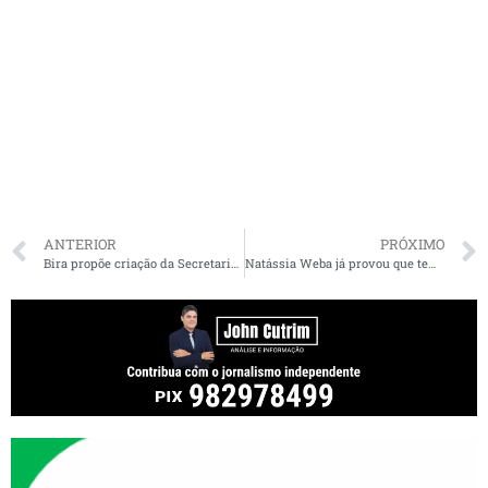
ANTERIOR
PRÓXIMO
Bira propõe criação da Secretaria Municipal da Mulher e diz que seu secretariado será formado por metade homens e metade mulheres
Natássia Weba já provou que tem centenas de jovens ao seu lado