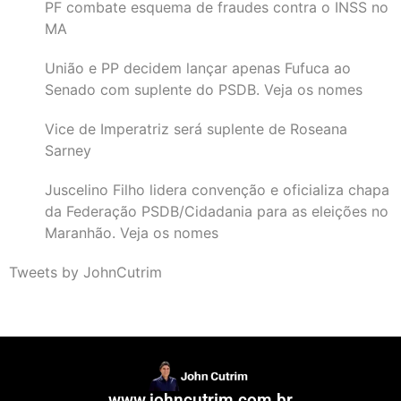
PF combate esquema de fraudes contra o INSS no
MA
União e PP decidem lançar apenas Fufuca ao
Senado com suplente do PSDB. Veja os nomes
Vice de Imperatriz será suplente de Roseana
Sarney
Juscelino Filho lidera convenção e oficializa chapa
da Federação PSDB/Cidadania para as eleições no
Maranhão. Veja os nomes
Tweets by JohnCutrim
www.johncutrim.com.br