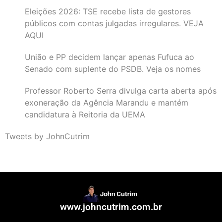
Eleições 2026: TSE recebe lista de gestores
públicos com contas julgadas irregulares. VEJA
AQUI
União e PP decidem lançar apenas Fufuca ao
Senado com suplente do PSDB. Veja os nomes
Professor Roberto Serra divulga carta aberta após
exoneração da Agência Marandu e mantém
candidatura à Reitoria da UEMA
Tweets by JohnCutrim
www.johncutrim.com.br