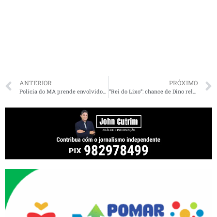
ANTERIOR
PRÓXIMO
Polícia do MA prende envolvidos em roubo de carga avaliada em mais de R$ 600 mil
“Rei do Lixo”: chance de Dino relatar caso aterroriza União Brasil