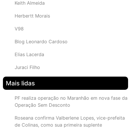
Keith Almeida
Herbertt Morais
V98
Blog Leonardo Cardoso
Elias Lacerda
Juraci Filho
Mais lidas
PF realiza operação no Maranhão em nova fase da
Operação Sem Desconto
Roseana confirma Valberlene Lopes, vice-prefeita
de Colinas, como sua primeira suplente