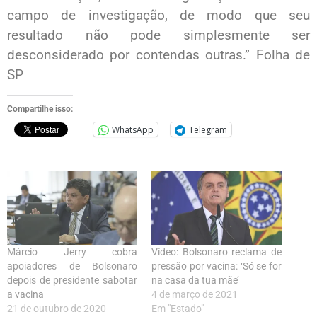
campo de investigação, de modo que seu
resultado não pode simplesmente ser
desconsiderado por contendas outras.” Folha de
SP
Compartilhe isso:
WhatsApp
Telegram
Márcio Jerry cobra
Vídeo: Bolsonaro reclama de
apoiadores de Bolsonaro
pressão por vacina: ‘Só se for
depois de presidente sabotar
na casa da tua mãe’
a vacina
4 de março de 2021
21 de outubro de 2020
Em "Estado"