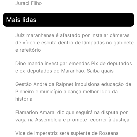
Juraci Filho
Mais lidas
Juiz maranhense é afastado por instalar câmeras
de vídeo e escuta dentro de lâmpadas no gabinete
e refeitório
Dino manda investigar emendas Pix de deputados
e ex-deputados do Maranhão. Saiba quais
Gestão André da Ralpnet impulsiona educação de
Pinheiro e município alcança melhor Ideb da
história
Flamarion Amaral diz que seguirá na disputa por
vaga na Assembleia e promete recorrer à Justiça
Vice de Imperatriz será suplente de Roseana