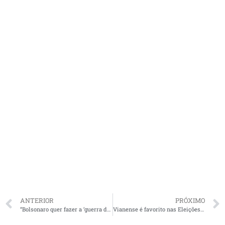
ANTERIOR
PRÓXIMO
“Bolsonaro quer fazer a ‘guerra das vacinas’, ele só pensa em palanque e guerra”, diz Flávio Dino
Vianense é favorito nas Eleições Gerais do Sindicato dos Servidores da Justiça