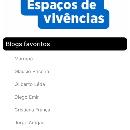
Blogs favoritos
Marrapá
Gláucio Ericeira
Gilberto Léda
Diego Emir
Cristiana França
Jorge Aragão