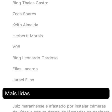
Blog Thales Castro
Zeca Soares
Keith Almeida
Herbertt Morais
V98
Blog Leonardo Cardoso
Elias Lacerda
Juraci Filho
Mais lidas
Juiz maranhense é afastado por instalar câmeras