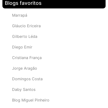
Blogs favoritos
Marrapá
Gláucio Ericeira
Gilberto Léda
Diego Emir
Cristiana França
Jorge Aragão
Domingos Costa
Daby Santos
Blog Miguel Pinheiro