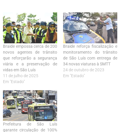
Braide empossa cerca de 200
Braide reforça fiscalização e
novos agentes de trânsito
monitoramento do trânsito
que reforçarão a segurança
de São Luís com entrega de
viária e a preservação de
34 novas viaturas à SMTT
vidas em São Luís
24 de outubro de 2023
11 de julho de 2025
Em "Estado"
Em "Estado"
Prefeitura de São Luís
garante circulação de 100%