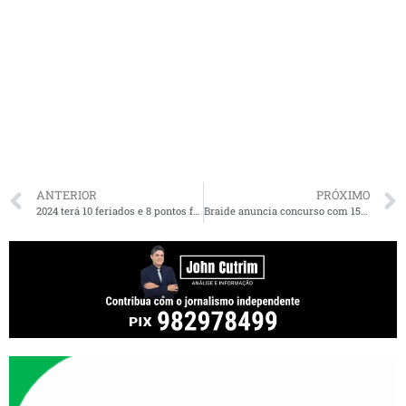
ANTERIOR
PRÓXIMO
2024 terá 10 feriados e 8 pontos facultativos para servidores; veja em que dia da semana eles caem
Braide anuncia concurso com 150 vagas para Agente de Trânsito em São Luís