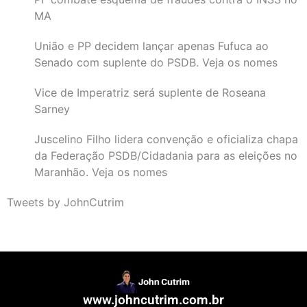
MA
União e PP decidem lançar apenas Fufuca ao
Senado com suplente do PSDB. Veja os nomes
Vice de Imperatriz será suplente de Roseana
Sarney
Juscelino Filho lidera convenção e oficializa chapa
da Federação PSDB/Cidadania para as eleições no
Maranhão. Veja os nomes
Tweets by JohnCutrim
www.johncutrim.com.br