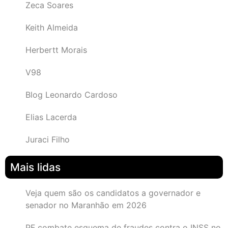
Zeca Soares
Keith Almeida
Herbertt Morais
V98
Blog Leonardo Cardoso
Elias Lacerda
Juraci Filho
Mais lidas
Veja quem são os candidatos a governador e
senador no Maranhão em 2026
PF combate esquema de fraudes contra o INSS no